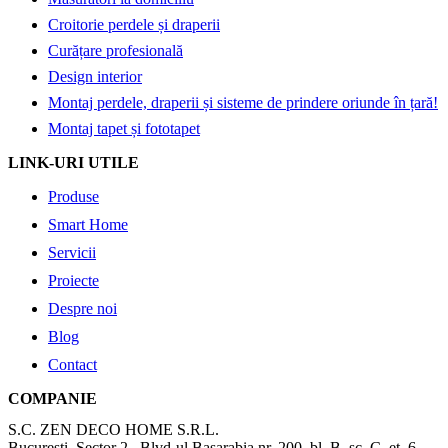
Croitorie perdele și draperii
Curățare profesională
Design interior
Montaj perdele, draperii și sisteme de prindere oriunde în țară!
Montaj tapet și fototapet
LINK-URI UTILE
Produse
Smart Home
Servicii
Proiecte
Despre noi
Blog
Contact
COMPANIE
S.C. ZEN DECO HOME S.R.L.
București, Sector 2 , Blvd-ul Basarabia nr. 200, bl. B, sc. C, et. 6,