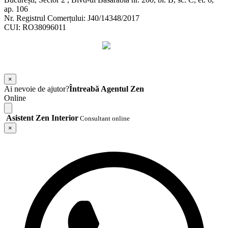
ap. 106
Nr. Registrul Comerțului: J40/14348/2017
CUI: RO38096011
©
2026
Zen Interior.
Web Design by
WebSketch Agency
×
Ai nevoie de ajutor?
Întreabă Agentul Zen
Online
Asistent Zen Interior
Consultant online
×