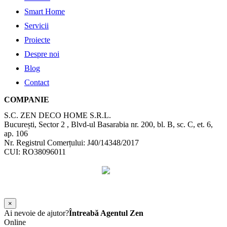
Smart Home
Servicii
Proiecte
Despre noi
Blog
Contact
COMPANIE
S.C. ZEN DECO HOME S.R.L.
București, Sector 2 , Blvd-ul Basarabia nr. 200, bl. B, sc. C, et. 6,
ap. 106
Nr. Registrul Comerțului: J40/14348/2017
CUI: RO38096011
©
2026
Zen Interior.
Web Design by
WebSketch Agency
×
Ai nevoie de ajutor?
Întreabă Agentul Zen
Online