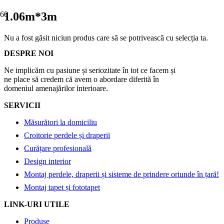
1.06m*3m
Nu a fost găsit niciun produs care să se potrivească cu selecția ta.
DESPRE NOI
Ne implicăm cu pasiune și seriozitate în tot ce facem și
ne place să credem că avem o abordare diferită în
domeniul amenajărilor interioare.
SERVICII
Măsurători la domiciliu
Croitorie perdele și draperii
Curățare profesională
Design interior
Montaj perdele, draperii și sisteme de prindere oriunde în țară!
Montaj tapet și fototapet
LINK-URI UTILE
Produse