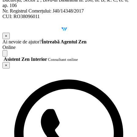
ap. 106
Nr. Registrul Comerțului: J40/14348/2017
CUI: RO38096011
©
2026
Zen Interior.
Web Design by
WebSketch Agency
×
Ai nevoie de ajutor?
Întreabă Agentul Zen
Online
Asistent Zen Interior
Consultant online
×