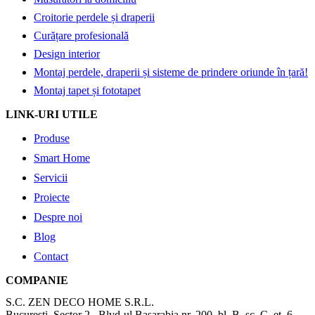
Croitorie perdele și draperii
Curățare profesională
Design interior
Montaj perdele, draperii și sisteme de prindere oriunde în țară!
Montaj tapet și fototapet
LINK-URI UTILE
Produse
Smart Home
Servicii
Proiecte
Despre noi
Blog
Contact
COMPANIE
S.C. ZEN DECO HOME S.R.L.
București, Sector 2 , Blvd-ul Basarabia nr. 200, bl. B, sc. C, et. 6,