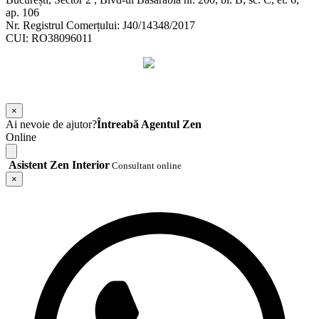
ap. 106
Nr. Registrul Comerțului: J40/14348/2017
CUI: RO38096011
©
2026
Zen Interior.
Web Design by
WebSketch Agency
×
Ai nevoie de ajutor?
Întreabă Agentul Zen
Online
Asistent Zen Interior
Consultant online
×