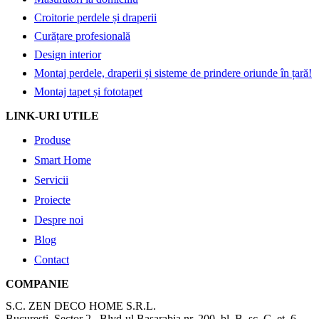
Croitorie perdele și draperii
Curățare profesională
Design interior
Montaj perdele, draperii și sisteme de prindere oriunde în țară!
Montaj tapet și fototapet
LINK-URI UTILE
Produse
Smart Home
Servicii
Proiecte
Despre noi
Blog
Contact
COMPANIE
S.C. ZEN DECO HOME S.R.L.
București, Sector 2 , Blvd-ul Basarabia nr. 200, bl. B, sc. C, et. 6,