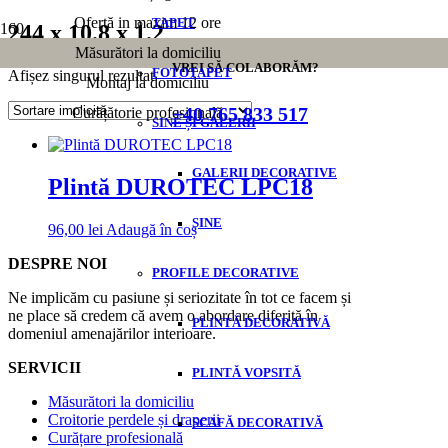
Ofertă in maxim 12 ore
TAPET
244 x 10.8 x 1.2
Măsurători la domiciliu
VREI SĂ COLABORĂM?
FOTOTAPET
Afișez singurul rezultat
Montaj la domiciliu
+40 765 833 517
Curățătorie profesională
SINE ȘI GALERII
GALERII DECORATIVE
Plintă DUROTEC LPC18
ȘINE
96,00
lei
Adaugă în coș
DESPRE NOI
PROFILE DECORATIVE
Ne implicăm cu pasiune și seriozitate în tot ce facem și
ne place să credem că avem o abordare diferită în
PLINTĂ DECORATIVĂ
domeniul amenajărilor interioare.
SERVICII
PLINTĂ VOPSITĂ
Măsurători la domiciliu
Croitorie perdele și draperii
SCAFĂ DECORATIVĂ
Curățare profesională