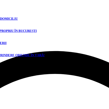
 DOMICILIU
 PROPRIU ÎN BUCUREȘTI
ERII
PRINDERE ORIUNDE ÎN ȚARĂ!