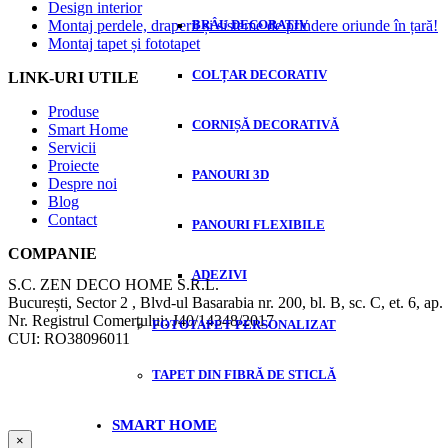
Design interior
Montaj perdele, draperii și sisteme de prindere oriunde în țară!
BRÂU DECORATIV
Montaj tapet și fototapet
COLȚAR DECORATIV
LINK-URI UTILE
Produse
CORNIȘĂ DECORATIVĂ
Smart Home
Servicii
Proiecte
PANOURI 3D
Despre noi
Blog
Contact
PANOURI FLEXIBILE
COMPANIE
ADEZIVI
S.C. ZEN DECO HOME S.R.L.
București, Sector 2 , Blvd-ul Basarabia nr. 200, bl. B, sc. C, et. 6, ap.
Nr. Registrul Comerțului: J40/14348/2017
FOTOTAPET PERSONALIZAT
CUI: RO38096011
TAPET DIN FIBRĂ DE STICLĂ
SMART HOME
×