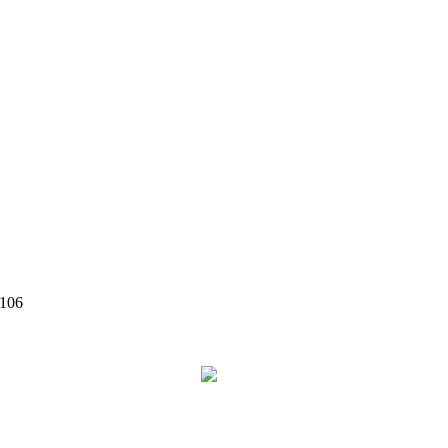
 106
©
2026
Zen Interior.
Web Design by
WebSketch Agency