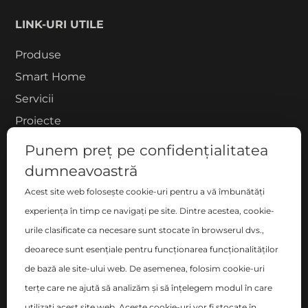
LINK-URI UTILE
Produse
Smart Home
Servicii
Proiecte
Despre noi
Punem preț pe confidențialitatea
Blog
dumneavoastră
Contact
Acest site web folosește cookie-uri pentru a vă îmbunătăți
COMPANIE
experiența în timp ce navigați pe site. Dintre acestea, cookie-
urile clasificate ca necesare sunt stocate în browserul dvs.,
S.C. ZEN DECO HOME S.R.L.
deoarece sunt esențiale pentru funcționarea funcționalităților
București, Sector 2 , Blvd-ul Basarabia nr. 200, bl. B,
de bază ale site-ului web. De asemenea, folosim cookie-uri
sc. C, et. 6, ap. 106
terțe care ne ajută să analizăm și să înțelegem modul în care
utilizați acest site web. Aceste cookie-uri vor fi stocate în