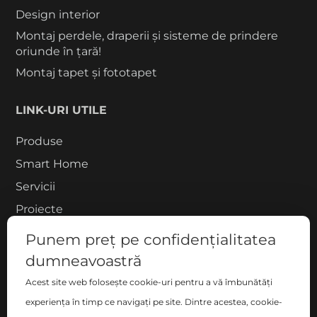
Design interior
Montaj perdele, draperii și sisteme de prindere
oriunde în țară!
Montaj tapet și fototapet
LINK-URI UTILE
Produse
Smart Home
Servicii
Proiecte
Despre noi
Punem preț pe confidențialitatea
Blog
dumneavoastră
Contact
Acest site web folosește cookie-uri pentru a vă îmbunătăți
COMPANIE
experiența în timp ce navigați pe site. Dintre acestea, cookie-