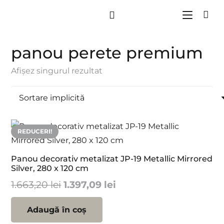
panou perete premium
Afișez singurul rezultat
REDUCERI!
Panou decorativ metalizat JP-19 Metallic Mirrored
Silver, 280 x 120 cm
Prețul
Prețul
1.663,20
lei
1.397,09
lei
inițial
curent
a
este:
Adaugă în coș
fost:
1.397,09 lei.