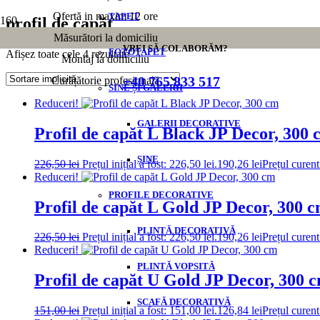
Ofertă in maxim 12 ore
TAPET
profil de capăt
Măsurători la domiciliu
VREI SĂ COLABORĂM?
FOTOTAPET
Afișez toate cele 4 rezultate
Montaj la domiciliu
+40 765 833 517
Curățătorie profesională
SINE ȘI GALERII
Reduceri!
GALERII DECORATIVE
Profil de capăt L Black JP Decor, 300 
ȘINE
226,50
lei
Prețul inițial a fost: 226,50 lei.
190,26
lei
Prețul curent
Reduceri!
PROFILE DECORATIVE
Profil de capăt L Gold JP Decor, 300 
PLINTĂ DECORATIVĂ
226,50
lei
Prețul inițial a fost: 226,50 lei.
190,26
lei
Prețul curent
Reduceri!
PLINTĂ VOPSITĂ
Profil de capăt U Gold JP Decor, 300 
SCAFĂ DECORATIVĂ
151,00
lei
Prețul inițial a fost: 151,00 lei.
126,84
lei
Prețul curent