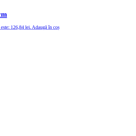
 cm
 este: 126,84 lei.
Adaugă în coș