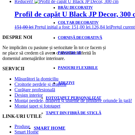
Reduceri!
BRÂU DECORATIV
Profil de capăt U Black JP Decor, 300
COLȚAR DECORATIV
151,00
lei
Prețul inițial a fost: 151,00 lei.
126,84
lei
Prețul curent
DESPRE NOI
CORNIȘĂ DECORATIVĂ
Ne implicăm cu pasiune și seriozitate în tot ce facem și
ne place să credem că avem o abordare diferită în
PANOURI 3D
domeniul amenajărilor interioare.
PANOURI FLEXIBILE
SERVICII
Măsurători la domiciliu
ADEZIVI
Croitorie perdele și draperii
Curățare profesională
Design interior
FOTOTAPET PERSONALIZAT
Montaj perdele, draperii și sisteme de prindere oriunde în țară!
Montaj tapet și fototapet
TAPET DIN FIBRĂ DE STICLĂ
LINK-URI UTILE
Produse
SMART HOME
Smart Home