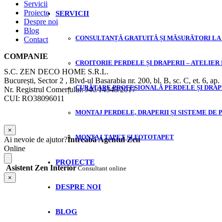
Servicii
Proiecte
SERVICII
Despre noi
Blog
CONSULTANȚĂ GRATUITĂ ȘI MĂSURĂTORI LA
Contact
COMPANIE
CROITORIE PERDELE ȘI DRAPERII – ATELIER
S.C. ZEN DECO HOME S.R.L.
București, Sector 2 , Blvd-ul Basarabia nr. 200, bl. B, sc. C, et. 6, ap.
CURĂȚARE PROFESIONALĂ PERDELE ȘI DRAP
Nr. Registrul Comerțului: J40/14348/2017
CUI: RO38096011
MONTAJ PERDELE, DRAPERII ȘI SISTEME DE 
×
MONTAJ TAPET ȘI FOTOTAPET
Ai nevoie de ajutor?
Întreabă Agentul Zen
Online
PROIECTE
Asistent Zen Interior
Consultant online
×
DESPRE NOI
BLOG