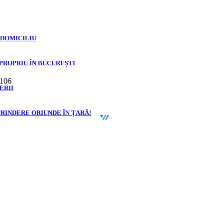
 DOMICILIU
 PROPRIU ÎN BUCUREȘTI
 106
ERII
©
2026
Zen Interior.
PRINDERE ORIUNDE ÎN ȚARĂ!
Web Design by
WebSketch Agency