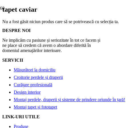
tapet caviar
Nu a fost găsit niciun produs care să se potrivească cu selecția ta.
DESPRE NOI
Ne implicăm cu pasiune și seriozitate în tot ce facem și
ne place să credem că avem o abordare diferită în
domeniul amenajărilor interioare.
SERVICII
Măsurători la domiciliu
Croitorie perdele și draperii
Curățare profesională
Design interior
Montaj perdele, draperii și sisteme de prindere oriunde în țară!
Montaj tapet și fototapet
LINK-URI UTILE
Produse