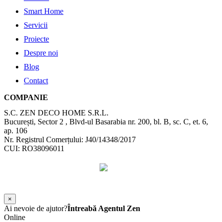
Smart Home
Servicii
Proiecte
Despre noi
Blog
Contact
COMPANIE
S.C. ZEN DECO HOME S.R.L.
București, Sector 2 , Blvd-ul Basarabia nr. 200, bl. B, sc. C, et. 6,
ap. 106
Nr. Registrul Comerțului: J40/14348/2017
CUI: RO38096011
©
2026
Zen Interior.
Web Design by
WebSketch Agency
×
Ai nevoie de ajutor?
Întreabă Agentul Zen
Online