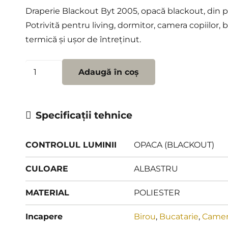
Draperie Blackout Byt 2005, opacă blackout, din pol
Potrivită pentru living, dormitor, camera copiilor, 
termică și ușor de întreținut.
Cantitate
Adaugă în coș
Draperie
Blackout
Byt
Specificații tehnice
2005
CONTROLUL LUMINII
OPACA (BLACKOUT)
CULOARE
ALBASTRU
MATERIAL
POLIESTER
Incapere
Birou
,
Bucatarie
,
Camera