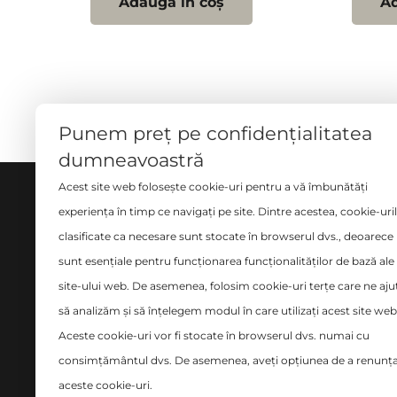
Adaugă în coș
Ad
Punem preț pe confidențialitatea
dumneavoastră
Acest site web folosește cookie-uri pentru a vă îmbunătăți
DESPRE NOI
SERVI
experiența în timp ce navigați pe site. Dintre acestea, cookie-uri
clasificate ca necesare sunt stocate în browserul dvs., deoarece
Măsură
Ne implicăm cu pasiune și
sunt esențiale pentru funcționarea funcționalităților de bază ale
Croito
seriozitate în tot ce facem și ne
site-ului web. De asemenea, folosim cookie-uri terțe care ne aju
place să credem că avem o
Curăța
să analizăm și să înțelegem modul în care utilizați acest site web
abordare diferită în domeniul
Design
Aceste cookie-uri vor fi stocate în browserul dvs. numai cu
amenajărilor interioare.
Montaj
consimțământul dvs. De asemenea, aveți opțiunea de a renunța
siste
aceste cookie-uri.
țară!