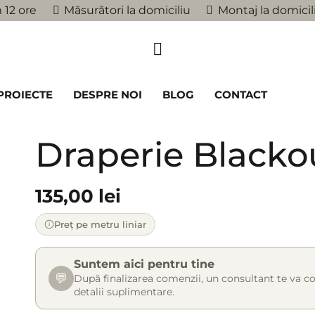
 12 ore
Măsurători la domiciliu
Montaj la domicil
PROIECTE
DESPRE NOI
BLOG
CONTACT
Draperie Blacko
135,00
lei
Preț pe metru liniar
Suntem aici pentru tine
💬
După finalizarea comenzii, un consultant te va co
detalii suplimentare.