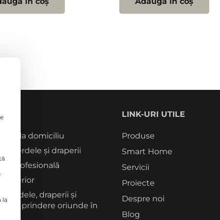
augă în coș
Adaugă în coș
CII
LINK-URI UTILE
le
tori la domiciliu
Produse
rie perdele și draperii
Smart Home
tă
re profesională
Servicii
.
 interior
Proiecte
 perdele, draperii și
Despre noi
 la
me de prindere oriunde în
Blog