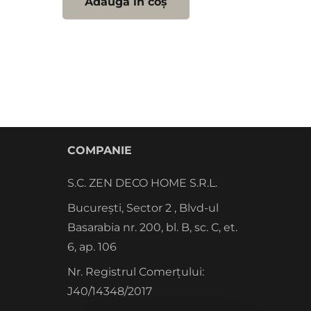
Adaugă în coș
COMPANIE
S.C. ZEN DECO HOME S.R.L.
București, Sector 2 , Blvd-ul
Basarabia nr. 200, bl. B, sc. C, et.
6, ap. 106
Nr. Registrul Comerțului:
J40/14348/2017