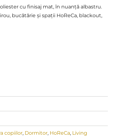
iester cu finisaj mat, în nuanță albastru.
birou, bucătărie și spații HoReCa, blackout,
 copiilor
,
Dormitor
,
HoReCa
,
Living