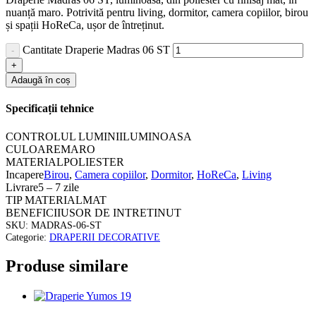
nuanță maro. Potrivită pentru living, dormitor, camera copiilor, birou
și spații HoReCa, ușor de întreținut.
Cantitate Draperie Madras 06 ST
Adaugă în coș
Specificații tehnice
CONTROLUL LUMINII
LUMINOASA
CULOARE
MARO
MATERIAL
POLIESTER
Incapere
Birou
,
Camera copiilor
,
Dormitor
,
HoReCa
,
Living
Livrare
5 – 7 zile
TIP MATERIAL
MAT
BENEFICII
USOR DE INTRETINUT
SKU:
MADRAS-06-ST
Categorie:
DRAPERII DECORATIVE
Produse similare