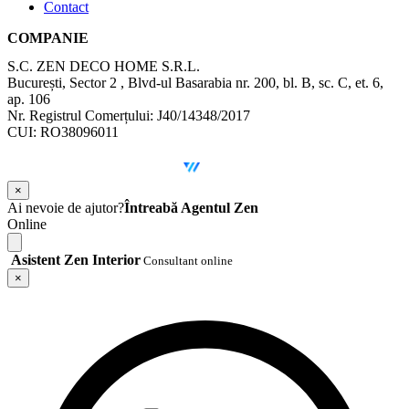
Contact
COMPANIE
S.C. ZEN DECO HOME S.R.L.
București, Sector 2 , Blvd-ul Basarabia nr. 200, bl. B, sc. C, et. 6,
ap. 106
Nr. Registrul Comerțului: J40/14348/2017
CUI: RO38096011
©
2026
Zen Interior.
Web Design by
WebSketch Agency
×
Ai nevoie de ajutor?
Întreabă Agentul Zen
Online
Asistent Zen Interior
Consultant online
×