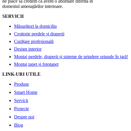
ne place să credem că avem o abordare diferită în
domeniul amenajărilor interioare.
SERVICII
Măsurători la domiciliu
Croitorie perdele și draperii
Curățare profesională
Design interior
Montaj perdele, draperii și sisteme de prindere oriunde în țară!
Montaj tapet și fototapet
LINK-URI UTILE
Produse
Smart Home
Servicii
Proiecte
Despre noi
Blog