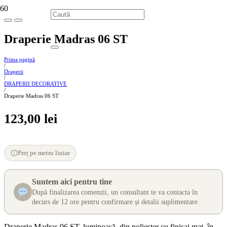
Draperie Madras 06 ST
Prima pagină
/
Draperii
/
DRAPERII DECORATIVE
/
Draperie Madras 06 ST
123,00
lei
Preț pe metru liniar
Suntem aici pentru tine
După finalizarea comenzii, un consultant te va contacta în
decurs de 12 ore pentru confirmare și detalii suplimentare.
Draperie Madras 06 ST, luminoasă, din poliester cu finisaj mat, în