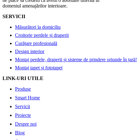
ne place să credem că avem o abordare diferită în
domeniul amenajărilor interioare.
SERVICII
Măsurători la domiciliu
Croitorie perdele și draperii
Curățare profesională
Design interior
Montaj perdele, draperii și sisteme de prindere oriunde în țară!
Montaj tapet și fototapet
LINK-URI UTILE
Produse
Smart Home
Servicii
Proiecte
Despre noi
Blog