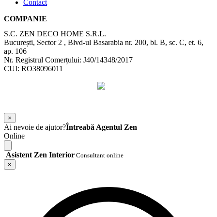
Contact
COMPANIE
S.C. ZEN DECO HOME S.R.L.
București, Sector 2 , Blvd-ul Basarabia nr. 200, bl. B, sc. C, et. 6,
ap. 106
Nr. Registrul Comerțului: J40/14348/2017
CUI: RO38096011
©
2026
Zen Interior.
Web Design by
WebSketch Agency
×
Ai nevoie de ajutor?
Întreabă Agentul Zen
Online
Asistent Zen Interior
Consultant online
×