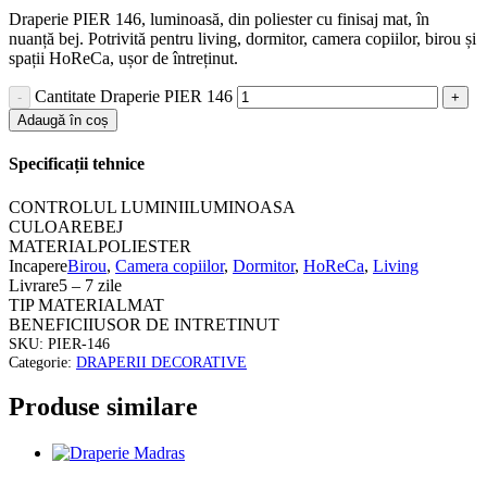
Draperie PIER 146, luminoasă, din poliester cu finisaj mat, în
nuanță bej. Potrivită pentru living, dormitor, camera copiilor, birou și
spații HoReCa, ușor de întreținut.
Cantitate Draperie PIER 146
Adaugă în coș
Specificații tehnice
CONTROLUL LUMINII
LUMINOASA
CULOARE
BEJ
MATERIAL
POLIESTER
Incapere
Birou
,
Camera copiilor
,
Dormitor
,
HoReCa
,
Living
Livrare
5 – 7 zile
TIP MATERIAL
MAT
BENEFICII
USOR DE INTRETINUT
SKU:
PIER-146
Categorie:
DRAPERII DECORATIVE
Produse similare