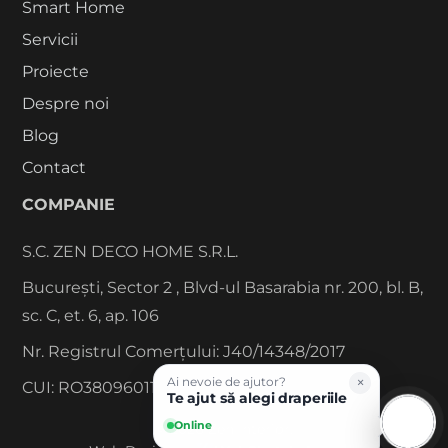
Smart Home
Servicii
Proiecte
Despre noi
Blog
Contact
COMPANIE
S.C. ZEN DECO HOME S.R.L.
București, Sector 2 , Blvd-ul Basarabia nr. 200, bl. B,
sc. C, et. 6, ap. 106
Nr. Registrul Comerțului: J40/14348/2017
×
Ai nevoie de ajutor?
CUI: RO38096011
Te ajut să alegi draperiile
Online
©
2026
Zen Interior.