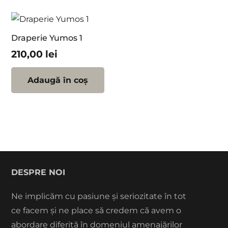
Draperie Yumos 1
210,00
lei
Adaugă în coș
DESPRE NOI
Ne implicăm cu pasiune și seriozitate în tot
ce facem și ne place să credem că avem o
abordare diferită în domeniul amenajărilor