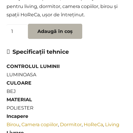
pentru living, dormitor, camera copiilor, birou și
spații HoReCa, ușor de întreținut.
Cantitate
Adaugă în coș
Draperie
Yumos
Specificații tehnice
3
CONTROLUL LUMINII
LUMINOASA
CULOARE
BEJ
MATERIAL
POLIESTER
Incapere
Birou
,
Camera copiilor
,
Dormitor
,
HoReCa
,
Living
Livrare