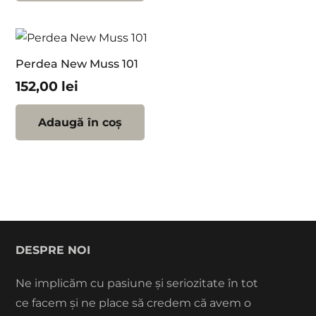
Perdea New Muss 101
152,00
lei
Adaugă în coș
DESPRE NOI
Ne implicăm cu pasiune și seriozitate în tot
ce facem și ne place să credem că avem o