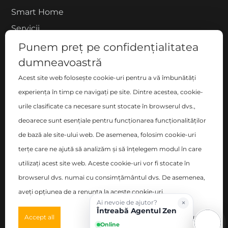
Smart Home
Servicii
Proiecte
Punem preț pe confidențialitatea
Despre noi
dumneavoastră
Blog
Acest site web folosește cookie-uri pentru a vă îmbunătăți
experiența în timp ce navigați pe site. Dintre acestea, cookie-
Contact
urile clasificate ca necesare sunt stocate în browserul dvs.,
COMPANIE
deoarece sunt esențiale pentru funcționarea funcționalităților
de bază ale site-ului web. De asemenea, folosim cookie-uri
S.C. ZEN DECO HOME S.R.L.
terțe care ne ajută să analizăm și să înțelegem modul în care
București, Sector 2 , Blvd-ul Basarabia nr. 200, bl. B,
utilizați acest site web. Aceste cookie-uri vor fi stocate în
sc. C, et. 6, ap. 106
browserul dvs. numai cu consimțământul dvs. De asemenea,
Nr. Registrul Comerțului: J40/14348/2017
aveți opțiunea de a renunța la aceste cookie-uri.
×
Ai nevoie de ajutor?
CUI: RO38096011
Întreabă Agentul Zen
Preferences
Accept all
Deny all
Online
©
2026
Zen Interior.