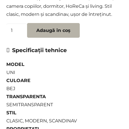
camera copiilor, dormitor, HoReCa și living. Stil
clasic, modern și scandinav, ușor de întreținut.
Cantitate
Adaugă în coș
Perdea
Mist
Specificații tehnice
10
MODEL
UNI
CULOARE
BEJ
TRANSPARENTA
SEMITRANSPARENT
STIL
CLASIC, MODERN, SCANDINAV
PROPRIETATI