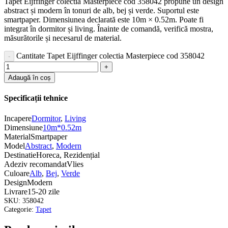
Tapet Eijffinger colectia Masterpiece cod 358042 propune un design
abstract și modern în tonuri de alb, bej și verde. Suportul este
smartpaper. Dimensiunea declarată este 10m × 0.52m. Poate fi
integrat în dormitor și living. Înainte de comandă, verifică mostra,
măsurătorile și necesarul de material.
Cantitate Tapet Eijffinger colectia Masterpiece cod 358042
Adaugă în coș
Specificații tehnice
Incapere
Dormitor
,
Living
Dimensiune
10m*0.52m
Material
Smartpaper
Model
Abstract
,
Modern
Destinatie
Horeca, Rezidențial
Adeziv recomandat
Vlies
Culoare
Alb
,
Bej
,
Verde
Design
Modern
Livrare
15-20 zile
SKU:
358042
Categorie:
Tapet