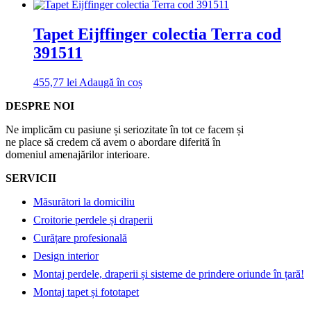
Tapet Eijffinger colectia Terra cod
391511
455,77
lei
Adaugă în coș
DESPRE NOI
Ne implicăm cu pasiune și seriozitate în tot ce facem și
ne place să credem că avem o abordare diferită în
domeniul amenajărilor interioare.
SERVICII
Măsurători la domiciliu
Croitorie perdele și draperii
Curățare profesională
Design interior
Montaj perdele, draperii și sisteme de prindere oriunde în țară!
Montaj tapet și fototapet