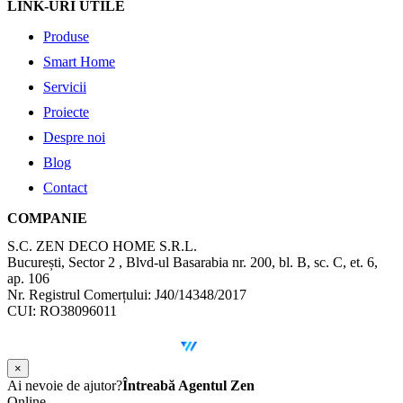
LINK-URI UTILE
Produse
Smart Home
Servicii
Proiecte
Despre noi
Blog
Contact
COMPANIE
S.C. ZEN DECO HOME S.R.L.
București, Sector 2 , Blvd-ul Basarabia nr. 200, bl. B, sc. C, et. 6,
ap. 106
Nr. Registrul Comerțului: J40/14348/2017
CUI: RO38096011
©
2026
Zen Interior.
Web Design by
WebSketch Agency
×
Ai nevoie de ajutor?
Întreabă Agentul Zen
Online