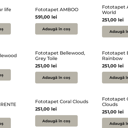
Fototapet 
 life
Fototapet AMBOO
World
591,00
lei
251,00
lei
oș
Adaugă în coș
Adaugă î
Fototapet Bellewood,
Fototapet 
llewood
Grey Toile
Rainbow
251,00
lei
251,00
lei
oș
Adaugă în coș
Adaugă î
Fototapet 
Fototapet Coral Clouds
RRENTE
Clouds
251,00
lei
251,00
lei
Adaugă în coș
oș
Adaugă î