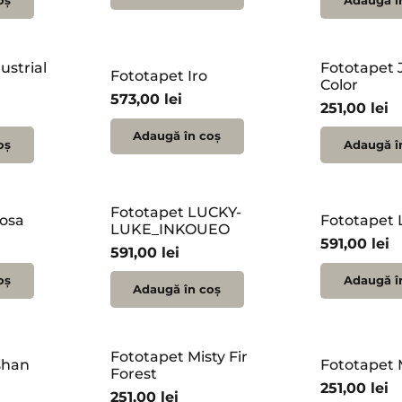
oș
Adaugă î
ustrial
Fototapet 
Fototapet Iro
Color
573,00
lei
251,00
lei
Adaugă în coș
oș
Adaugă î
Fototapet LUCKY-
nosa
Fototapet
LUKE_INKOUEO
591,00
lei
591,00
lei
oș
Adaugă î
Adaugă în coș
Fototapet Misty Fir
shan
Fototapet 
Forest
251,00
lei
251,00
lei