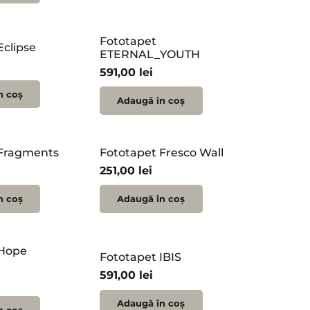
Fototapet
Eclipse
ETERNAL_YOUTH
591,00
lei
n coș
Adaugă în coș
 Fragments
Fototapet Fresco Wall
251,00
lei
n coș
Adaugă în coș
 Hope
Fototapet IBIS
591,00
lei
Adaugă în coș