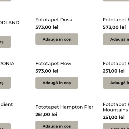
Fototapet Dusk
Fototapet 
OODLAND
573,00
lei
573,00
lei
Adaugă în coș
Adaugă î
oș
ERONIA
Fototapet Flow
Fototapet
573,00
lei
251,00
lei
oș
Adaugă în coș
Adaugă î
adient
Fototapet
Fototapet Hampton Pier
Mountains
251,00
lei
251,00
lei
Adaugă în coș