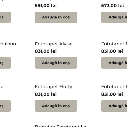
591,00
lei
573,00
lei
oș
Adaugă în coș
Adaugă î
 baloon
Fototapet Alvise
Fototapet 
831,00
lei
831,00
lei
oș
Adaugă în coș
Adaugă î
iz
Fototapet Fluffy
Fototapet 
831,00
lei
831,00
lei
oș
Adaugă în coș
Adaugă î
Protejat: Fototapet La