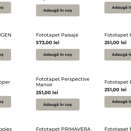
oș
Adaugă î
Adaugă în coș
XIGEN
Fototapet Paisaje
Fototapet 
573,00
lei
251,00
lei
oș
Adaugă în coș
Adaugă î
Fototapet Perspective
pper
Fototapet
Manoir
251,00
lei
251,00
lei
oș
Adaugă î
Adaugă în coș
ppies
Fototapet PRIMAVERA
Fototapet 