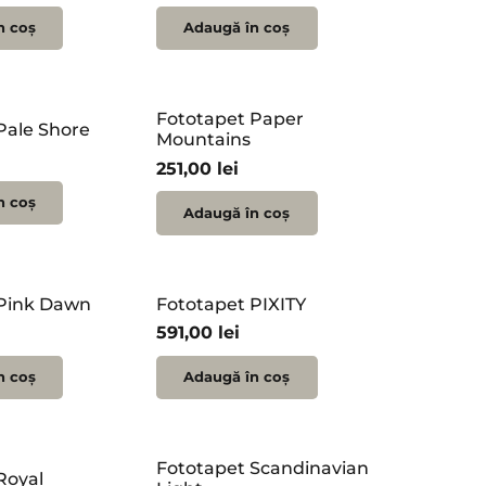
n coș
Adaugă în coș
Fototapet Paper
Pale Shore
Mountains
251,00
lei
n coș
Adaugă în coș
 Pink Dawn
Fototapet PIXITY
591,00
lei
n coș
Adaugă în coș
Fototapet Scandinavian
Royal