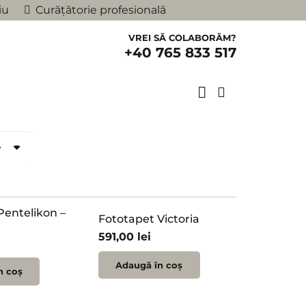
iu
Curățătorie profesională
VREI SĂ COLABORĂM?
+40 765 833 517
e
Pentelikon –
Fototapet Victoria
591,00
lei
i
Adaugă în coș
n coș