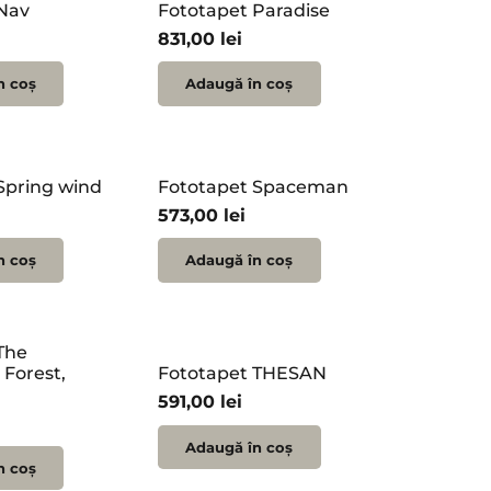
Nav
Fototapet Paradise
831,00
lei
n coș
Adaugă în coș
Spring wind
Fototapet Spaceman
573,00
lei
n coș
Adaugă în coș
The
Forest,
Fototapet THESAN
591,00
lei
Adaugă în coș
n coș