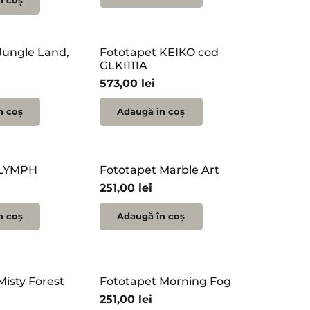
n coș
Jungle Land,
Fototapet KEIKO cod
GLKI111A
573,00
lei
n coș
Adaugă în coș
 LYMPH
Fototapet Marble Art
251,00
lei
n coș
Adaugă în coș
Misty Forest
Fototapet Morning Fog
251,00
lei