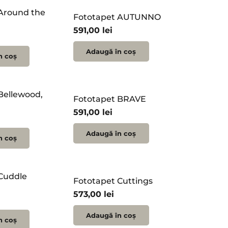
Around the
Fototapet AUTUNNO
591,00
lei
Adaugă în coș
n coș
Bellewood,
Fototapet BRAVE
591,00
lei
Adaugă în coș
n coș
Cuddle
Fototapet Cuttings
573,00
lei
Adaugă în coș
n coș