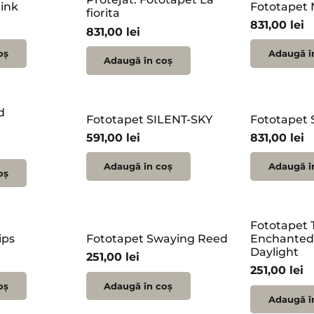
hink
Fototapet 
fiorita
831,00
lei
831,00
lei
oș
Adaugă î
Adaugă în coș
d
Fototapet SILENT-SKY
Fototapet 
591,00
lei
831,00
lei
Adaugă în coș
Adaugă î
oș
Fototapet 
ips
Fototapet Swaying Reed
Enchanted 
Daylight
251,00
lei
251,00
lei
oș
Adaugă în coș
Adaugă î