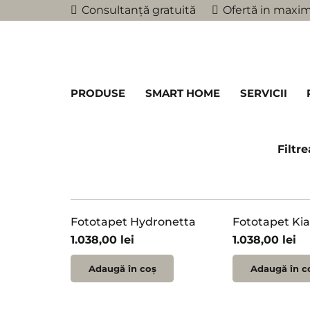
Consultanță gratuită
Ofertă in maxim
PRODUSE
SMART HOME
SERVICII
Filtr
Fototapet Hydronetta
Fototapet Kia
1.038,00
lei
1.038,00
lei
Adaugă în coș
Adaugă în c