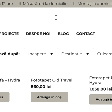
 12 ore
Măsurători la domiciliu
Montaj la domicil
PROIECTE
DESPRE NOI
BLOG
CONTACT
ează
după
:
Incapere
Destinatie
Culoar
Fototapet 
fa – Hydra
Fototapet Old Travel
Hydra
860,00
lei
1.038,00
le
oș
Adaugă în coș
Adaugă î