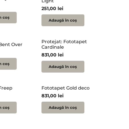
Light
251,00
lei
n coș
Adaugă în coș
Protejat: Fototapet
Bent Over
Cardinale
831,00
lei
n coș
Adaugă în coș
Freep
Fototapet Gold deco
831,00
lei
n coș
Adaugă în coș