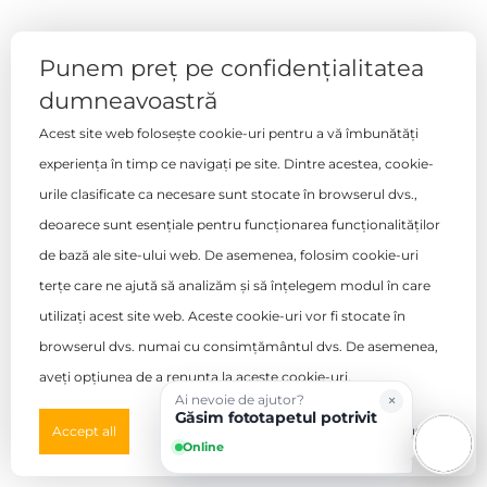
Fototapet WDJS2101
Punem preț pe confidențialitatea
667,00
lei
dumneavoastră
Adaugă în coș
Acest site web folosește cookie-uri pentru a vă îmbunătăți
experiența în timp ce navigați pe site. Dintre acestea, cookie-
urile clasificate ca necesare sunt stocate în browserul dvs.,
Fototapet WDJS2102
deoarece sunt esențiale pentru funcționarea funcționalităților
667,00
lei
de bază ale site-ului web. De asemenea, folosim cookie-uri
Adaugă în coș
terțe care ne ajută să analizăm și să înțelegem modul în care
utilizați acest site web. Aceste cookie-uri vor fi stocate în
browserul dvs. numai cu consimțământul dvs. De asemenea,
Fototapet WDKO2101
aveți opțiunea de a renunța la aceste cookie-uri.
667,00
lei
×
Ai nevoie de ajutor?
Găsim fototapetul potrivit
Preferences
Accept all
Deny all
Adaugă în coș
Online