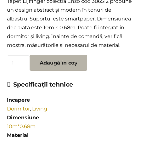
Tapet Eijffinger colectia Enso cod 386512 propune
un design abstract și modern în tonuri de
albastru. Suportul este smartpaper. Dimensiunea
declarată este 10m × 0.68m. Poate fi integrat în
dormitor și living. Înainte de comandă, verifică
mostra, măsurătorile și necesarul de material.
Cantitate
Adaugă în coș
Tapet
Eijffinger
Specificații tehnice
colectia
Enso
Incapere
cod
Dormitor
,
Living
386512
Dimensiune
10m*0.68m
Material