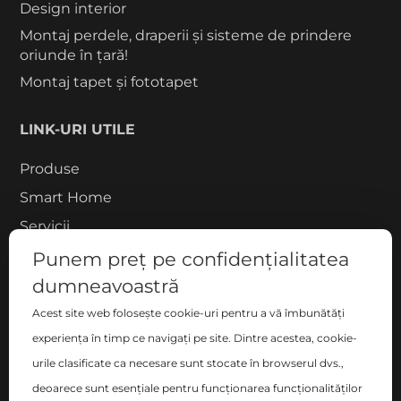
Design interior
Montaj perdele, draperii și sisteme de prindere
oriunde în țară!
Montaj tapet și fototapet
LINK-URI UTILE
Produse
Smart Home
Servicii
Proiecte
Punem preț pe confidențialitatea
Despre noi
dumneavoastră
Blog
Acest site web folosește cookie-uri pentru a vă îmbunătăți
experiența în timp ce navigați pe site. Dintre acestea, cookie-
Contact
urile clasificate ca necesare sunt stocate în browserul dvs.,
COMPANIE
deoarece sunt esențiale pentru funcționarea funcționalităților