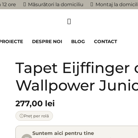
 12 ore
Măsurători la domiciliu
Montaj la domicil
PROIECTE
DESPRE NOI
BLOG
CONTACT
Tapet Eijffinger 
Wallpower Junio
277,00
lei
Preț per rolă
Suntem aici pentru tine