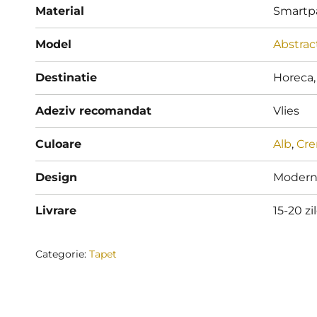
Material
Smartp
Model
Abstrac
Destinatie
Horeca,
Adeziv recomandat
Vlies
Culoare
Alb
,
Cr
Design
Moder
Livrare
15-20 zi
Categorie:
Tapet