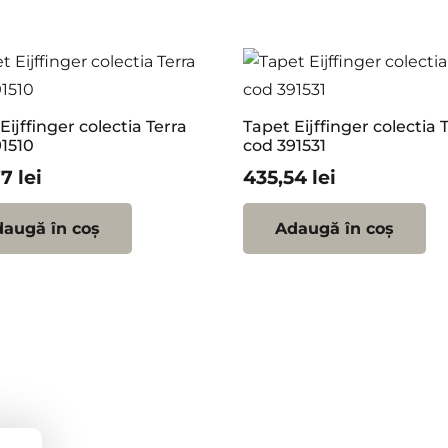
Eijffinger colectia Terra
Tapet Eijffinger colectia 
1510
cod 391531
77
lei
435,54
lei
augă în coș
Adaugă în coș