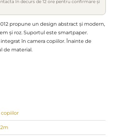
ntacta în decurs de 12 ore pentru confirmare și
64012 propune un design abstract și modern,
rem și roz. Suportul este smartpaper.
ntegrat în camera copiilor. Înainte de
l de material.
copiilor
52m