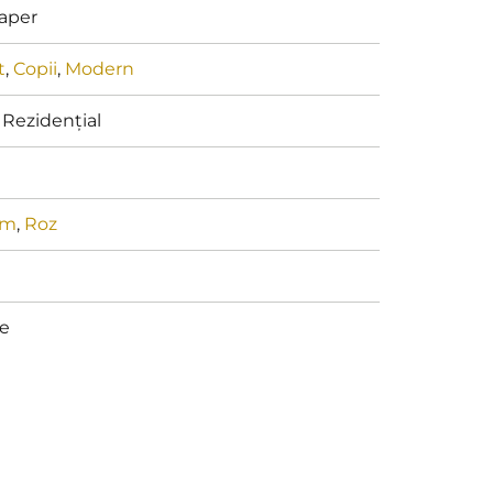
aper
t
,
Copii
,
Modern
 Rezidențial
em
,
Roz
n
le