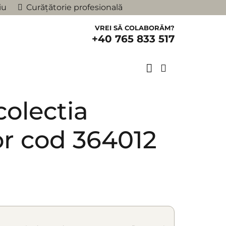
iu
Curățătorie profesională
VREI SĂ COLABORĂM?
+40 765 833 517
colectia
r cod 364012