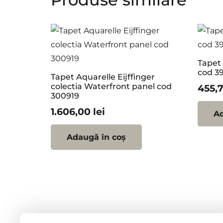
Tapet 
cod 39
Tapet Aquarelle Eijffinger
colectia Waterfront panel cod
455,
300919
1.606,00
lei
Ad
Adaugă în coș