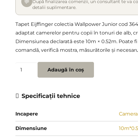
💬
După finalizarea comenzii, un consultant te va co
detalii suplimentare.
Tapet Eijffinger colectia Wallpower Junior cod 3
adaptat camerelor pentru copii în tonuri de alb, c
Dimensiunea declarată este 10m × 0.52m. Poate fi i
comandă, verifică mostra, măsurătorile și necesaru
Cantitate
Adaugă în coș
Tapet
Eijffinger
colectia
Specificații tehnice
Wallpower
Junior
Incapere
Camera 
cod
364012
Dimensiune
10m*0.