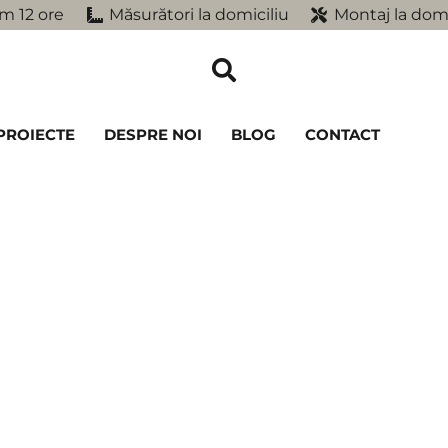
m 12 ore
Măsurători la domiciliu
Montaj la domi
PROIECTE
DESPRE NOI
BLOG
CONTACT