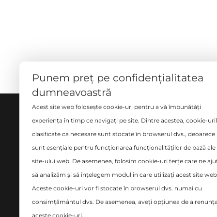
Punem preț pe confidențialitatea
dumneavoastră
Acest site web folosește cookie-uri pentru a vă îmbunătăți
DESPRE NOI
SERVI
experiența în timp ce navigați pe site. Dintre acestea, cookie-uri
clasificate ca necesare sunt stocate în browserul dvs., deoarece
Măsură
Ne implicăm cu pasiune și
sunt esențiale pentru funcționarea funcționalităților de bază ale
Croito
seriozitate în tot ce facem și ne
site-ului web. De asemenea, folosim cookie-uri terțe care ne aju
place să credem că avem o
Curăța
să analizăm și să înțelegem modul în care utilizați acest site web
abordare diferită în domeniul
Design
Aceste cookie-uri vor fi stocate în browserul dvs. numai cu
amenajărilor interioare.
Montaj
consimțământul dvs. De asemenea, aveți opțiunea de a renunța
siste
aceste cookie-uri.