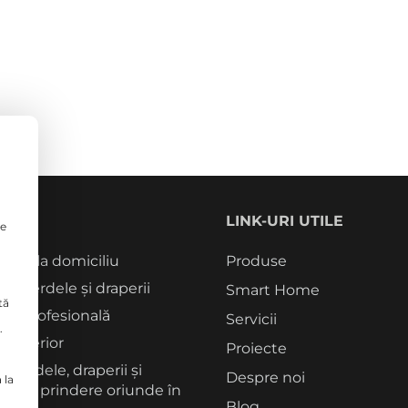
CII
LINK-URI UTILE
le
tori la domiciliu
Produse
rie perdele și draperii
Smart Home
tă
re profesională
Servicii
.
 interior
Proiecte
 perdele, draperii și
Despre noi
 la
me de prindere oriunde în
Blog