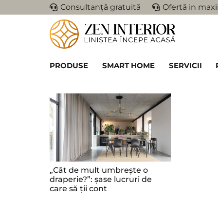
Consultanță gratuită
Ofertă in maxi
PRODUSE
SMART HOME
SERVICII
„Cât de mult umbrește o
draperie?”: șase lucruri de
care să ții cont