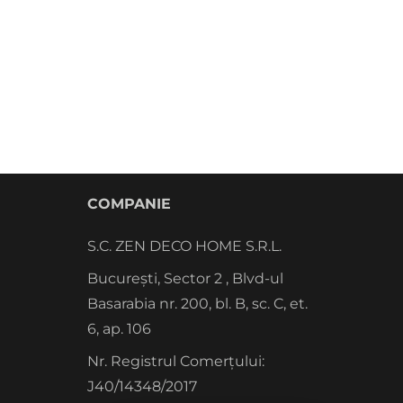
COMPANIE
S.C. ZEN DECO HOME S.R.L.
București, Sector 2 , Blvd-ul
Basarabia nr. 200, bl. B, sc. C, et.
6, ap. 106
Nr. Registrul Comerțului:
J40/14348/2017