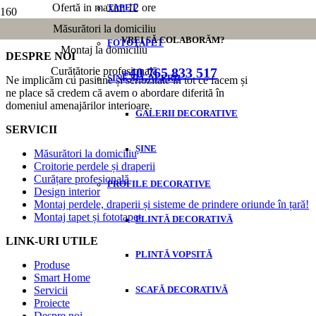
Ofertă in maxim 12 ore
TAPET
Măsurători la domiciliu
Renovarea băii: Idei de tapete și accesorii pentru o baie modernă
VREI SĂ COLABORĂM?
FOTOTAPET
Montaj la domiciliu
DESPRE NOI
+40 765 833 517
Curățătorie profesională
SINE ȘI GALERII
Ne implicăm cu pasiune și seriozitate în tot ce facem și
ne place să credem că avem o abordare diferită în
domeniul amenajărilor interioare.
GALERII DECORATIVE
SERVICII
ȘINE
Măsurători la domiciliu
Croitorie perdele și draperii
Curățare profesională
PROFILE DECORATIVE
Design interior
Montaj perdele, draperii și sisteme de prindere oriunde în țară!
Montaj tapet și fototapet
PLINTĂ DECORATIVĂ
LINK-URI UTILE
PLINTĂ VOPSITĂ
Produse
Smart Home
Servicii
SCAFĂ DECORATIVĂ
Proiecte
Despre noi