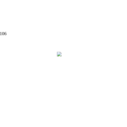
 106
©
2026
Zen Interior.
Web Design by
WebSketch Agency