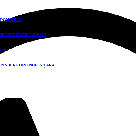
 DOMICILIU
 PROPRIU ÎN BUCUREȘTI
ERII
PRINDERE ORIUNDE ÎN ȚARĂ!