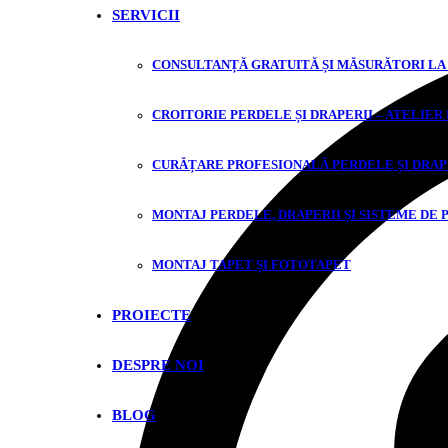
SERVICII
CONSULTANȚĂ GRATUITĂ ȘI MĂSURĂTORI LA
CROITORIE PERDELE ȘI DRAPERII – ATELIER
CURĂȚARE PROFESIONALĂ PERDELE ȘI DRAP
MONTAJ PERDELE, DRAPERII ȘI SISTEME DE 
MONTAJ TAPET ȘI FOTOTAPET
PROIECTE
DESPRE NOI
BLOG