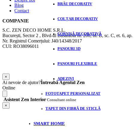
BRÂU DECORATIV
Blog
Contact
COLȚAR DECORATIV
COMPANIE
S.C. ZEN DECO HOME S.R.L.
CORNIȘĂ DECORATIVĂ
București, Sector 2 , Blvd-ul Basarabia nr. 200, bl. B, sc. C, et. 6, ap.
Nr. Registrul Comerțului: J40/14348/2017
CUI: RO38096011
PANOURI 3D
PANOURI FLEXIBILE
×
ADEZIVI
Ai nevoie de ajutor?
Întreabă Agentul Zen
Online
FOTOTAPET PERSONALIZAT
Asistent Zen Interior
Consultant online
×
TAPET DIN FIBRĂ DE STICLĂ
SMART HOME