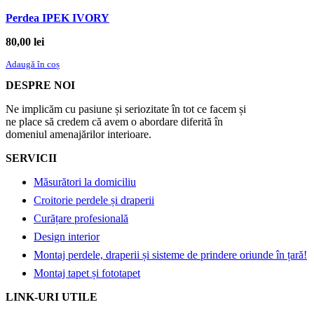
Perdea IPEK IVORY
80,00
lei
Adaugă în coș
DESPRE NOI
Ne implicăm cu pasiune și seriozitate în tot ce facem și
ne place să credem că avem o abordare diferită în
domeniul amenajărilor interioare.
SERVICII
Măsurători la domiciliu
Croitorie perdele și draperii
Curățare profesională
Design interior
Montaj perdele, draperii și sisteme de prindere oriunde în țară!
Montaj tapet și fototapet
LINK-URI UTILE