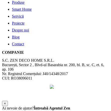
Produse
Smart Home
Servicii
Proiecte
Despre noi
Blog
Contact
COMPANIE
S.C. ZEN DECO HOME S.R.L.
București, Sector 2 , Blvd-ul Basarabia nr. 200, bl. B, sc. C, et. 6,
ap. 106
Nr. Registrul Comerțului: J40/14348/2017
CUI: RO38096011
©
2026
Zen Interior.
Web Design by
WebSketch Agency
×
Ai nevoie de ajutor?
Întreabă Agentul Zen