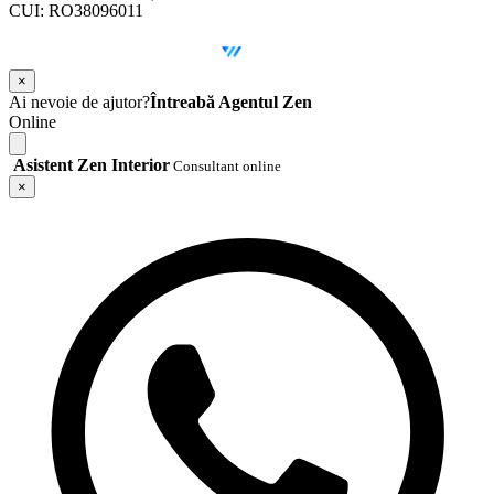
CUI: RO38096011
©
2026
Zen Interior.
Web Design by
WebSketch Agency
×
Ai nevoie de ajutor?
Întreabă Agentul Zen
Online
Asistent Zen Interior
Consultant online
×