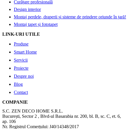
Curățare profesională
Design interior
Montaj perdele, draperii și sisteme de prindere oriunde în țară!
Montaj tapet și fototapet
LINK-URI UTILE
Produse
Smart Home
Servicii
Proiecte
Despre noi
Blog
Contact
COMPANIE
S.C. ZEN DECO HOME S.R.L.
București, Sector 2 , Blvd-ul Basarabia nr. 200, bl. B, sc. C, et. 6,
ap. 106
Nr. Registrul Comerțului: J40/14348/2017