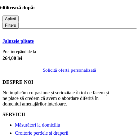
Filtrează
după
:
Aplică
Filters
Jaluzele plisate
Preț începând de la
264,00
lei
Solicită ofertă personalizată
DESPRE NOI
Ne implicăm cu pasiune și seriozitate în tot ce facem și
ne place să credem că avem o abordare diferită în
domeniul amenajărilor interioare.
SERVICII
Măsurători la domiciliu
Croitorie perdele și draperii