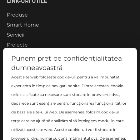
LINK-URI UTILE
Produse
Smart Home
Servicii
Proiecte
Despre noi
Punem preț pe confidențialitatea
Blog
dumneavoastră
Contact
Acest site web folosește cookie-uri pentru a vă îmbunătăți
experiența în timp ce navigați pe site. Dintre acestea, cookie-
COMPANIE
urile clasificate ca necesare sunt stocate în browserul dvs.,
S.C. ZEN DECO HOME S.R.L.
deoarece sunt esențiale pentru funcționarea funcționalităților
București, Sector 2 , Blvd-ul Basarabia nr. 200, bl. B,
de bază ale site-ului web. De asemenea, folosim cookie-uri
sc. C, et. 6, ap. 106
terțe care ne ajută să analizăm și să înțelegem modul în care
utilizați acest site web. Aceste cookie-uri vor fi stocate în
Nr. Registrul Comerțului: J40/14348/2017
browserul dvs. numai cu consimțământul dvs. De asemenea,