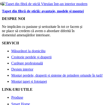
Tapet din fibră de sticlă: avantaje, modele și montaj
DESPRE NOI
Ne implicăm cu pasiune și seriozitate în tot ce facem și
ne place să credem că avem o abordare diferită în
domeniul amenajărilor interioare.
SERVICII
Măsurători la domiciliu
Croitorie perdele și draperii
Curățare profesională
Design interior
Montaj perdele, draperii și sisteme de prindere oriunde în țară!
Montaj tapet și fototapet
LINK-URI UTILE
Produse
Smart Home