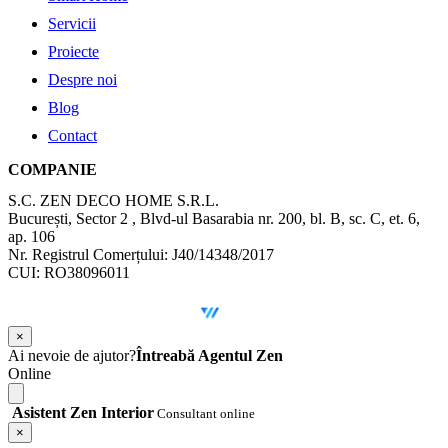
Servicii
Proiecte
Despre noi
Blog
Contact
COMPANIE
S.C. ZEN DECO HOME S.R.L.
București, Sector 2 , Blvd-ul Basarabia nr. 200, bl. B, sc. C, et. 6,
ap. 106
Nr. Registrul Comerțului: J40/14348/2017
CUI: RO38096011
©
2026
Zen Interior.
Web Design by
WebSketch Agency
×
Ai nevoie de ajutor?
Întreabă Agentul Zen
Online
Asistent Zen Interior
Consultant online
×