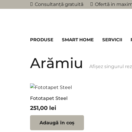
Consultanță gratuită
Ofertă in maxim
PRODUSE
SMART HOME
SERVICII
Arămiu
Afișez singurul rez
Fototapet Steel
251,00
lei
Adaugă în coș