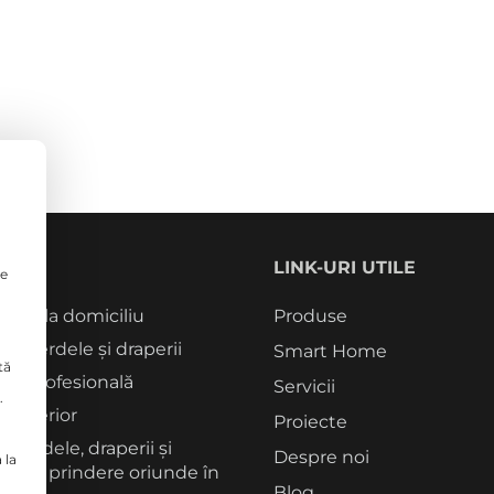
CII
LINK-URI UTILE
le
tori la domiciliu
Produse
rie perdele și draperii
Smart Home
tă
re profesională
Servicii
.
 interior
Proiecte
 perdele, draperii și
Despre noi
 la
me de prindere oriunde în
Blog