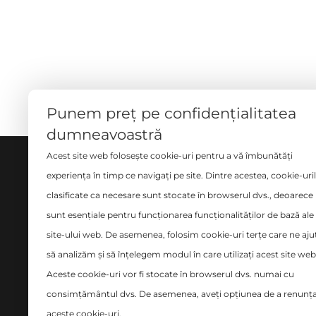
Punem preț pe confidențialitatea
dumneavoastră
Acest site web folosește cookie-uri pentru a vă îmbunătăți
DESPRE NOI
SERVI
experiența în timp ce navigați pe site. Dintre acestea, cookie-uri
clasificate ca necesare sunt stocate în browserul dvs., deoarece
Măsură
Ne implicăm cu pasiune și
sunt esențiale pentru funcționarea funcționalităților de bază ale
Croito
seriozitate în tot ce facem și ne
site-ului web. De asemenea, folosim cookie-uri terțe care ne aju
place să credem că avem o
Curăța
să analizăm și să înțelegem modul în care utilizați acest site web
abordare diferită în domeniul
Design
Aceste cookie-uri vor fi stocate în browserul dvs. numai cu
amenajărilor interioare.
Montaj
consimțământul dvs. De asemenea, aveți opțiunea de a renunța
siste
aceste cookie-uri.