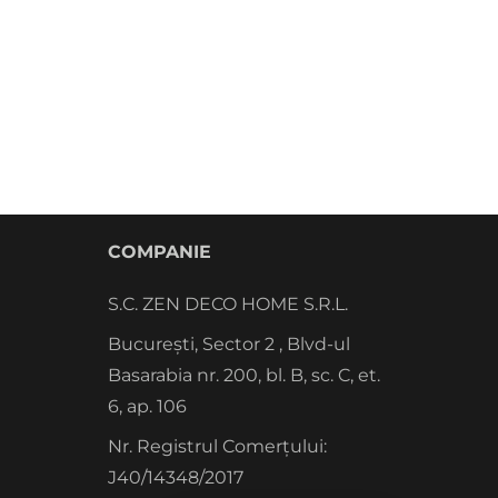
COMPANIE
S.C. ZEN DECO HOME S.R.L.
București, Sector 2 , Blvd-ul
Basarabia nr. 200, bl. B, sc. C, et.
6, ap. 106
Nr. Registrul Comerțului:
J40/14348/2017