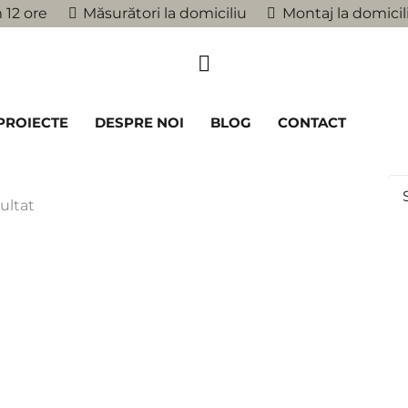
 12 ore
Măsurători la domiciliu
Montaj la domicil
PROIECTE
DESPRE NOI
BLOG
CONTACT
ultat