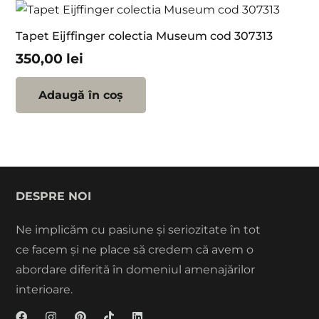
Tapet Eijffinger colectia Museum cod 307313
350,00
lei
Adaugă în coș
DESPRE NOI
Ne implicăm cu pasiune și seriozitate în tot
ce facem și ne place să credem că avem o
abordare diferită în domeniul amenajărilor
interioare.