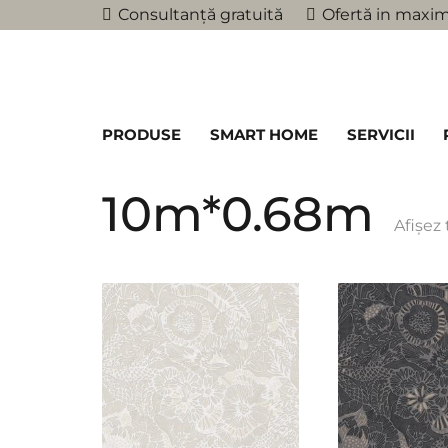
Consultanță gratuită
Ofertă in maxim
PRODUSE
SMART HOME
SERVICII
10m*0.68m
Afișez 