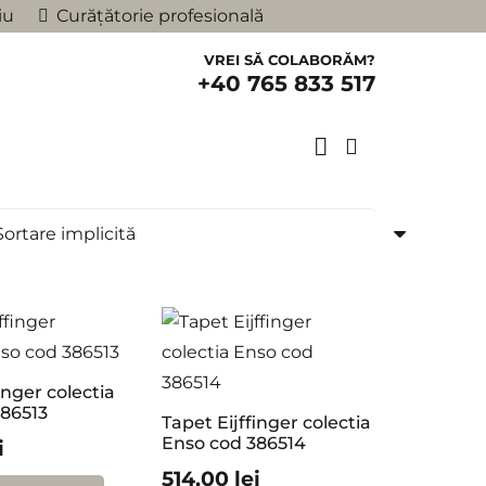
iu
Curățătorie profesională
VREI SĂ COLABORĂM?
+40 765 833 517
inger colectia
386513
Tapet Eijffinger colectia
Enso cod 386514
i
514,00
lei