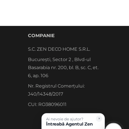
COMPANIE
S.C. ZEN DECO HOME S.R.L.
București, Sector 2 , Blvd-ul
Basarabia nr. 200, bl. B, sc. C, et.
6, ap. 106
Nr. Registrul Comerțului:
J40/14348/2017
CUI: RO38096011
×
Ai nevoie de ajutor?
Întreabă Agentul Zen