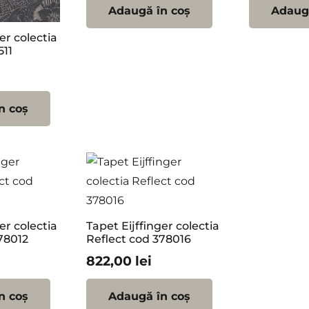
Adaugă în coș
Adaugă
er colectia
511
n coș
er colectia
Tapet Eijffinger colectia
78012
Reflect cod 378016
822,00
lei
n coș
Adaugă în coș