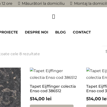
 12 ore
Măsurători la domiciliu
Montaj la domicil
PROIECTE
DESPRE NOI
BLOG
CONTACT
toate cele 8 rezultate
Tapet Eijffinger colectia
Tapet Eijff
Enso cod 386512
Enso cod 
514,00
lei
514,00
le