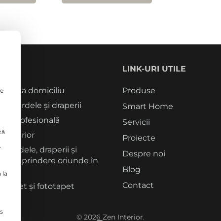
CII
LINK-URI UTILE
tori la domiciliu
Produse
le
rie perdele și draperii
Smart Home
re profesională
Servicii
tă
 interior
Proiecte
.
 perdele, draperii și
Despre noi
me de prindere oriunde în
Blog
 la
Contact
 tapet și fototapet
s
©
2026
Zen Interior.