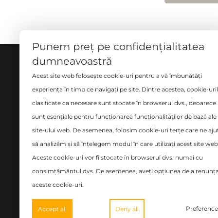
Punem preț pe confidențialitatea
dumneavoastră
DESPRE NOI
SERVI
Acest site web folosește cookie-uri pentru a vă îmbunătăți
Măsură
experiența în timp ce navigați pe site. Dintre acestea, cookie-uri
Ne implicăm cu pasiune și
clasificate ca necesare sunt stocate în browserul dvs., deoarece
Croito
seriozitate în tot ce facem și ne
sunt esențiale pentru funcționarea funcționalităților de bază ale
place să credem că avem o
Curăța
site-ului web. De asemenea, folosim cookie-uri terțe care ne aju
abordare diferită în domeniul
Design
să analizăm și să înțelegem modul în care utilizați acest site web
amenajărilor interioare.
Montaj
Aceste cookie-uri vor fi stocate în browserul dvs. numai cu
siste
țară!
consimțământul dvs. De asemenea, aveți opțiunea de a renunța
Montaj
aceste cookie-uri.
Preference
Accept all
Deny all