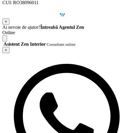
CUI: RO38096011
©
2026
Zen Interior.
Web Design by
WebSketch Agency
×
Ai nevoie de ajutor?
Întreabă Agentul Zen
Online
Asistent Zen Interior
Consultant online
×