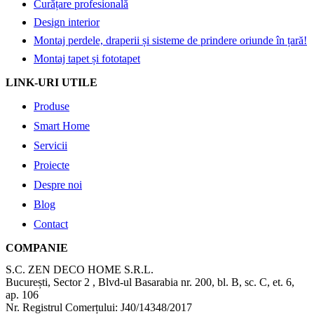
Curățare profesională
Design interior
Montaj perdele, draperii și sisteme de prindere oriunde în țară!
Montaj tapet și fototapet
LINK-URI UTILE
Produse
Smart Home
Servicii
Proiecte
Despre noi
Blog
Contact
COMPANIE
S.C. ZEN DECO HOME S.R.L.
București, Sector 2 , Blvd-ul Basarabia nr. 200, bl. B, sc. C, et. 6,
ap. 106
Nr. Registrul Comerțului: J40/14348/2017