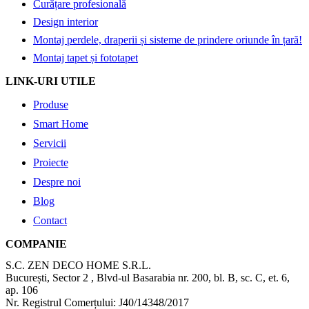
Curățare profesională
Design interior
Montaj perdele, draperii și sisteme de prindere oriunde în țară!
Montaj tapet și fototapet
LINK-URI UTILE
Produse
Smart Home
Servicii
Proiecte
Despre noi
Blog
Contact
COMPANIE
S.C. ZEN DECO HOME S.R.L.
București, Sector 2 , Blvd-ul Basarabia nr. 200, bl. B, sc. C, et. 6,
ap. 106
Nr. Registrul Comerțului: J40/14348/2017