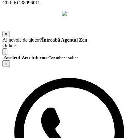
CUI: RO38096011
©
2026
Zen Interior.
Web Design by
WebSketch Agency
×
Ai nevoie de ajutor?
Întreabă Agentul Zen
Online
Asistent Zen Interior
Consultant online
×