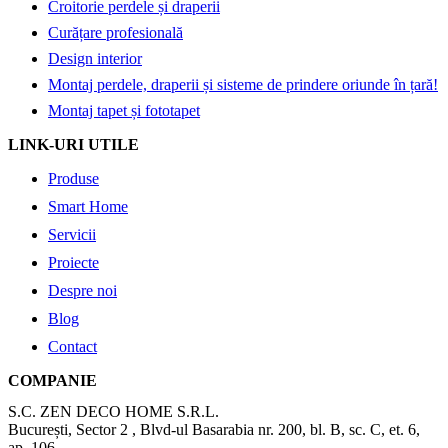
Croitorie perdele și draperii
Curățare profesională
Design interior
Montaj perdele, draperii și sisteme de prindere oriunde în țară!
Montaj tapet și fototapet
LINK-URI UTILE
Produse
Smart Home
Servicii
Proiecte
Despre noi
Blog
Contact
COMPANIE
S.C. ZEN DECO HOME S.R.L.
București, Sector 2 , Blvd-ul Basarabia nr. 200, bl. B, sc. C, et. 6,
ap. 106