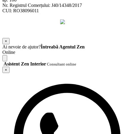
Nr. Registrul Comerțului: J40/14348/2017
CUI: RO38096011
©
2026
Zen Interior.
Web Design by
WebSketch Agency
×
Ai nevoie de ajutor?
Întreabă Agentul Zen
Online
Asistent Zen Interior
Consultant online
×