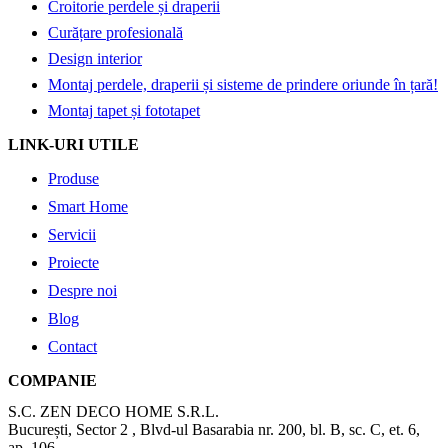
Croitorie perdele și draperii
Curățare profesională
Design interior
Montaj perdele, draperii și sisteme de prindere oriunde în țară!
Montaj tapet și fototapet
LINK-URI UTILE
Produse
Smart Home
Servicii
Proiecte
Despre noi
Blog
Contact
COMPANIE
S.C. ZEN DECO HOME S.R.L.
București, Sector 2 , Blvd-ul Basarabia nr. 200, bl. B, sc. C, et. 6,
ap. 106