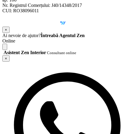
Nr. Registrul Comerțului: J40/14348/2017
CUI: RO38096011
©
2026
Zen Interior.
Web Design by
WebSketch Agency
×
Ai nevoie de ajutor?
Întreabă Agentul Zen
Online
Asistent Zen Interior
Consultant online
×