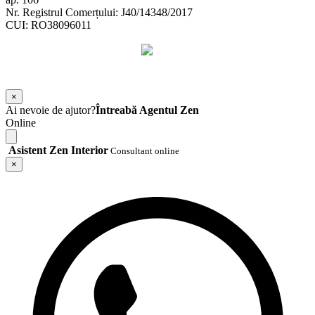
Nr. Registrul Comerțului: J40/14348/2017
CUI: RO38096011
©
2026
Zen Interior.
Web Design by
WebSketch Agency
×
Ai nevoie de ajutor?
Întreabă Agentul Zen
Online
Asistent Zen Interior
Consultant online
×