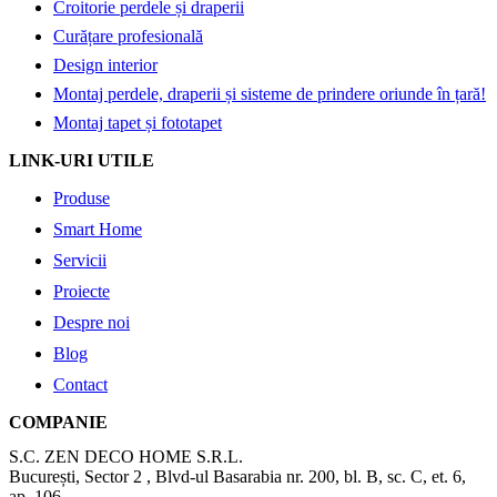
Croitorie perdele și draperii
Curățare profesională
Design interior
Montaj perdele, draperii și sisteme de prindere oriunde în țară!
Montaj tapet și fototapet
LINK-URI UTILE
Produse
Smart Home
Servicii
Proiecte
Despre noi
Blog
Contact
COMPANIE
S.C. ZEN DECO HOME S.R.L.
București, Sector 2 , Blvd-ul Basarabia nr. 200, bl. B, sc. C, et. 6,
ap. 106