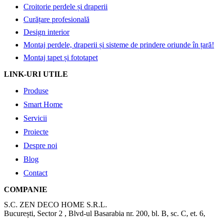
Croitorie perdele și draperii
Curățare profesională
Design interior
Montaj perdele, draperii și sisteme de prindere oriunde în țară!
Montaj tapet și fototapet
LINK-URI UTILE
Produse
Smart Home
Servicii
Proiecte
Despre noi
Blog
Contact
COMPANIE
S.C. ZEN DECO HOME S.R.L.
București, Sector 2 , Blvd-ul Basarabia nr. 200, bl. B, sc. C, et. 6,