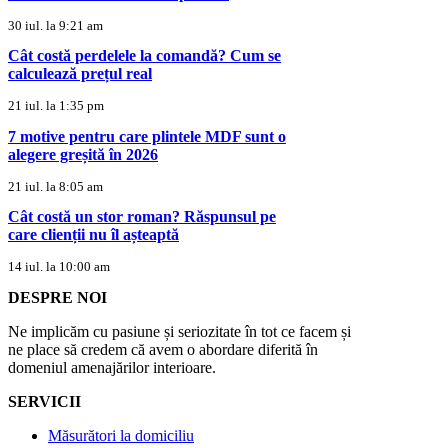
30 iul. la 9:21 am
Cât costă perdelele la comandă? Cum se
calculează prețul real
21 iul. la 1:35 pm
7 motive pentru care plintele MDF sunt o
alegere greșită în 2026
21 iul. la 8:05 am
Cât costă un stor roman? Răspunsul pe
care clienții nu îl așteaptă
14 iul. la 10:00 am
DESPRE NOI
Ne implicăm cu pasiune și seriozitate în tot ce facem și
ne place să credem că avem o abordare diferită în
domeniul amenajărilor interioare.
SERVICII
Măsurători la domiciliu