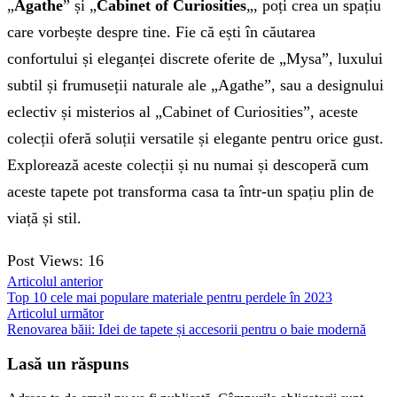
„
Agathe
” și „
Cabinet of Curiosities
„, poți crea un spațiu
care vorbește despre tine. Fie că ești în căutarea
confortului și eleganței discrete oferite de „Mysa”, luxului
subtil și frumuseții naturale ale „Agathe”, sau a designului
eclectiv și misterios al „Cabinet of Curiosities”, aceste
colecții oferă soluții versatile și elegante pentru orice gust.
Explorează aceste colecții și nu numai și descoperă cum
aceste tapete pot transforma casa ta într-un spațiu plin de
viață și stil.
Post Views:
16
Articolul anterior
Top 10 cele mai populare materiale pentru perdele în 2023
Articolul următor
Renovarea băii: Idei de tapete și accesorii pentru o baie modernă
Lasă un răspuns