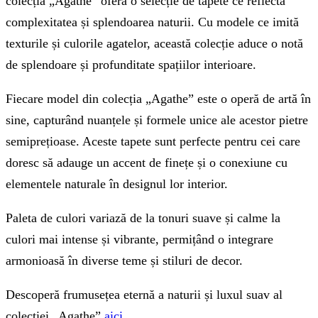
colecția „Agathe” oferă o selecție de tapete ce reflectă
complexitatea și splendoarea naturii. Cu modele ce imită
texturile și culorile agatelor, această colecție aduce o notă
de splendoare și profunditate spațiilor interioare.
Fiecare model din colecția „Agathe” este o operă de artă în
sine, capturând nuanțele și formele unice ale acestor pietre
semiprețioase. Aceste tapete sunt perfecte pentru cei care
doresc să adauge un accent de finețe și o conexiune cu
elementele naturale în designul lor interior.
Paleta de culori variază de la tonuri suave și calme la
culori mai intense și vibrante, permițând o integrare
armonioasă în diverse teme și stiluri de decor.
Descoperă frumusețea eternă a naturii și luxul suav al
colecției „Agathe”
aici
.