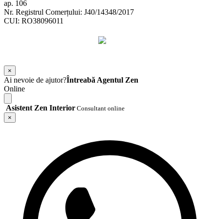
ap. 106
Nr. Registrul Comerțului: J40/14348/2017
CUI: RO38096011
©
2026
Zen Interior.
Web Design by
WebSketch Agency
×
Ai nevoie de ajutor?
Întreabă Agentul Zen
Online
Asistent Zen Interior
Consultant online
×