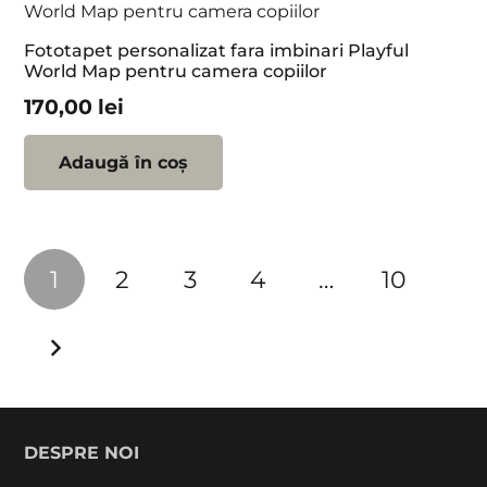
Fototapet personalizat fara imbinari Playful
World Map pentru camera copiilor
170,00
lei
Adaugă în coș
Paginație
1
2
3
4
…
10
articole
DESPRE NOI