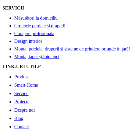
SERVICII
Măsurători la domiciliu
Croitorie perdele și draperii
Curățare profesională
Design interior
Montaj perdele, draperii și sisteme de prindere oriunde în țară!
Montaj tapet și fototapet
LINK-URI UTILE
Produse
Smart Home
Servicii
Proiecte
Despre noi
Blog
Contact