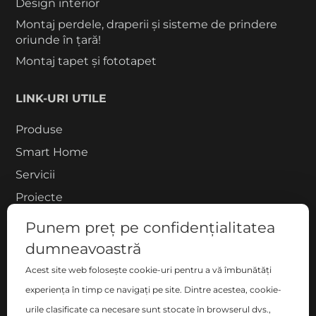
Design interior
Montaj perdele, draperii și sisteme de prindere
oriunde în țară!
Montaj tapet și fototapet
LINK-URI UTILE
Produse
Smart Home
Servicii
Proiecte
Despre noi
Punem preț pe confidențialitatea
Blog
dumneavoastră
Contact
Acest site web folosește cookie-uri pentru a vă îmbunătăți
COMPANIE
experiența în timp ce navigați pe site. Dintre acestea, cookie-
urile clasificate ca necesare sunt stocate în browserul dvs.,