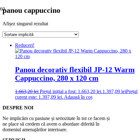
panou cappuccino
Afișez singurul rezultat
Reduceri!
Panou decorativ flexibil JP-12 Warm
Cappuccino, 280 x 120 cm
1.663,20
lei
Prețul inițial a fost: 1.663,20 lei.
1.397,09
lei
Prețul
curent este: 1.397,09 lei.
Adaugă în coș
DESPRE NOI
Ne implicăm cu pasiune și seriozitate în tot ce facem și
ne place să credem că avem o abordare diferită în
domeniul amenajărilor interioare.