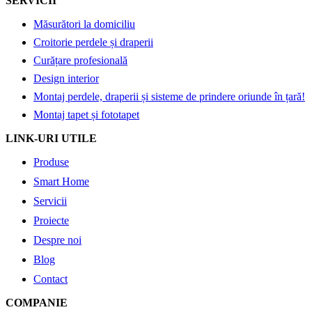
SERVICII
Măsurători la domiciliu
Croitorie perdele și draperii
Curățare profesională
Design interior
Montaj perdele, draperii și sisteme de prindere oriunde în țară!
Montaj tapet și fototapet
LINK-URI UTILE
Produse
Smart Home
Servicii
Proiecte
Despre noi
Blog
Contact
COMPANIE