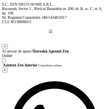
S.C. ZEN DECO HOME S.R.L.
București, Sector 2 , Blvd-ul Basarabia nr. 200, bl. B, sc. C, et. 6,
ap. 106
Nr. Registrul Comerțului: J40/14348/2017
CUI: RO38096011
©
2026
Zen Interior.
Web Design by
WebSketch Agency
×
Ai nevoie de ajutor?
Întreabă Agentul Zen
Online
Asistent Zen Interior
Consultant online
×