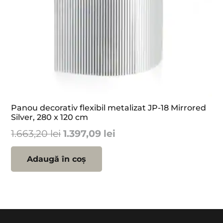
Panou decorativ flexibil metalizat JP-18 Mirrored
Silver, 280 x 120 cm
Prețul
Prețul
1.663,20
lei
1.397,09
lei
inițial
curent
a
este:
Adaugă în coș
fost:
1.397,09 lei.
1.663,20 lei.