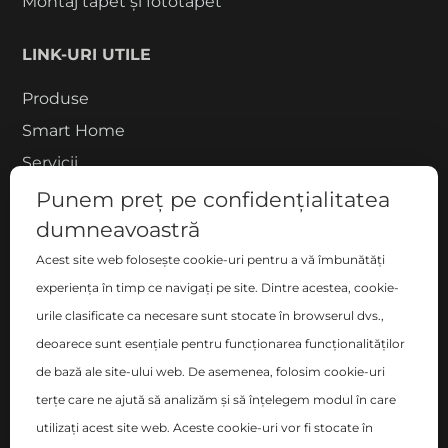
Montaj tapet și fototapet
LINK-URI UTILE
Produse
Smart Home
Servicii
Proiecte
Punem preț pe confidențialitatea
Despre noi
dumneavoastră
Blog
Acest site web folosește cookie-uri pentru a vă îmbunătăți
experiența în timp ce navigați pe site. Dintre acestea, cookie-
Contact
urile clasificate ca necesare sunt stocate în browserul dvs.,
COMPANIE
deoarece sunt esențiale pentru funcționarea funcționalităților
de bază ale site-ului web. De asemenea, folosim cookie-uri
S.C. ZEN DECO HOME S.R.L.
terțe care ne ajută să analizăm și să înțelegem modul în care
București, Sector 2 , Blvd-ul Basarabia nr. 200, bl. B,
utilizați acest site web. Aceste cookie-uri vor fi stocate în
sc. C, et. 6, ap. 106