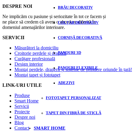
DESPRE NOI
BRÂU DECORATIV
Ne implicăm cu pasiune și seriozitate în tot ce facem și
ne place să credem că avem o abordare diferită în
COLȚAR DECORATIV
domeniul amenajărilor interioare.
SERVICII
CORNIȘĂ DECORATIVĂ
Măsurători la domiciliu
PANOURI 3D
Croitorie perdele și draperii
Curățare profesională
Design interior
PANOURI FLEXIBILE
Montaj perdele, draperii și sisteme de prindere oriunde în țară!
Montaj tapet și fototapet
ADEZIVI
LINK-URI UTILE
Produse
FOTOTAPET PERSONALIZAT
Smart Home
Servicii
Proiecte
TAPET DIN FIBRĂ DE STICLĂ
Despre noi
Blog
Contact
SMART HOME