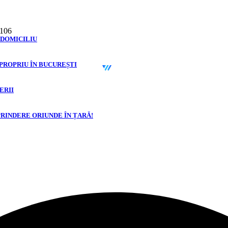
 106
 DOMICILIU
©
2026
Zen Interior.
 PROPRIU ÎN BUCUREȘTI
Web Design by
WebSketch Agency
ERII
PRINDERE ORIUNDE ÎN ȚARĂ!