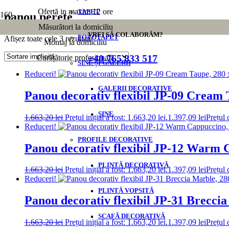
Ofertă in maxim 12 ore
TAPET
panou perete
Măsurători la domiciliu
VREI SĂ COLABORĂM?
FOTOTAPET
Afișez toate cele 3 rezultate
Montaj la domiciliu
+40 765 833 517
Curățătorie profesională
SINE ȘI GALERII
Reduceri!
GALERII DECORATIVE
Panou decorativ flexibil JP-09 Cream 
ȘINE
1.663,20
lei
Prețul inițial a fost: 1.663,20 lei.
1.397,09
lei
Prețul 
Reduceri!
PROFILE DECORATIVE
Panou decorativ flexibil JP-12 Warm 
PLINTĂ DECORATIVĂ
1.663,20
lei
Prețul inițial a fost: 1.663,20 lei.
1.397,09
lei
Prețul 
Reduceri!
PLINTĂ VOPSITĂ
Panou decorativ flexibil JP-31 Brecci
SCAFĂ DECORATIVĂ
1.663,20
lei
Prețul inițial a fost: 1.663,20 lei.
1.397,09
lei
Prețul 