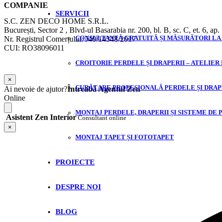
COMPANIE
SERVICII
S.C. ZEN DECO HOME S.R.L.
București, Sector 2 , Blvd-ul Basarabia nr. 200, bl. B, sc. C, et. 6, ap.
Nr. Registrul Comerțului: J40/14348/2017
CONSULTANȚĂ GRATUITĂ ȘI MĂSURĂTORI LA
CUI: RO38096011
CROITORIE PERDELE ȘI DRAPERII – ATELIER
×
CURĂȚARE PROFESIONALĂ PERDELE ȘI DRAP
Ai nevoie de ajutor?
Întreabă Agentul Zen
Online
MONTAJ PERDELE, DRAPERII ȘI SISTEME DE 
Asistent Zen Interior
Consultant online
×
MONTAJ TAPET ȘI FOTOTAPET
PROIECTE
DESPRE NOI
BLOG