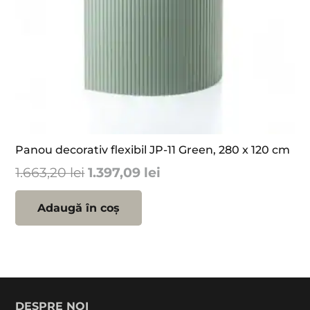
Panou decorativ flexibil JP-11 Green, 280 x 120 cm
Prețul
Prețul
1.663,20
lei
1.397,09
lei
inițial
curent
a
este:
Adaugă în coș
fost:
1.397,09 lei.
1.663,20 lei.
DESPRE NOI