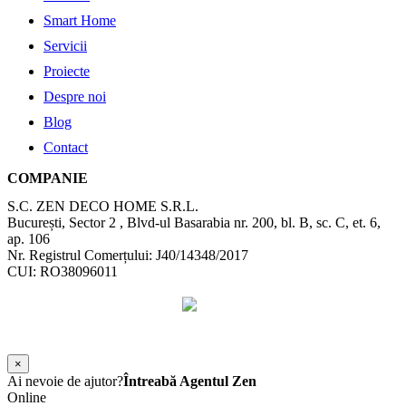
Smart Home
Servicii
Proiecte
Despre noi
Blog
Contact
COMPANIE
S.C. ZEN DECO HOME S.R.L.
București, Sector 2 , Blvd-ul Basarabia nr. 200, bl. B, sc. C, et. 6,
ap. 106
Nr. Registrul Comerțului: J40/14348/2017
CUI: RO38096011
©
2026
Zen Interior.
Web Design by
WebSketch Agency
×
Ai nevoie de ajutor?
Întreabă Agentul Zen
Online