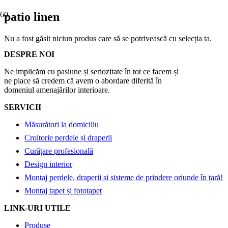
patio linen
Nu a fost găsit niciun produs care să se potrivească cu selecția ta.
DESPRE NOI
Ne implicăm cu pasiune și seriozitate în tot ce facem și
ne place să credem că avem o abordare diferită în
domeniul amenajărilor interioare.
SERVICII
Măsurători la domiciliu
Croitorie perdele și draperii
Curățare profesională
Design interior
Montaj perdele, draperii și sisteme de prindere oriunde în țară!
Montaj tapet și fototapet
LINK-URI UTILE
Produse