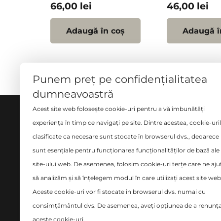
66,00
lei
46,00
lei
Adaugă în coș
Adaugă î
Punem preț pe confidențialitatea
dumneavoastră
Acest site web folosește cookie-uri pentru a vă îmbunătăți
DESPRE NOI
SERVI
experiența în timp ce navigați pe site. Dintre acestea, cookie-uri
clasificate ca necesare sunt stocate în browserul dvs., deoarece
Măsură
Ne implicăm cu pasiune și
sunt esențiale pentru funcționarea funcționalităților de bază ale
Croito
seriozitate în tot ce facem și ne
site-ului web. De asemenea, folosim cookie-uri terțe care ne aju
place să credem că avem o
Curăța
să analizăm și să înțelegem modul în care utilizați acest site web
abordare diferită în domeniul
Design
Aceste cookie-uri vor fi stocate în browserul dvs. numai cu
amenajărilor interioare.
Montaj
consimțământul dvs. De asemenea, aveți opțiunea de a renunța
siste
aceste cookie-uri.