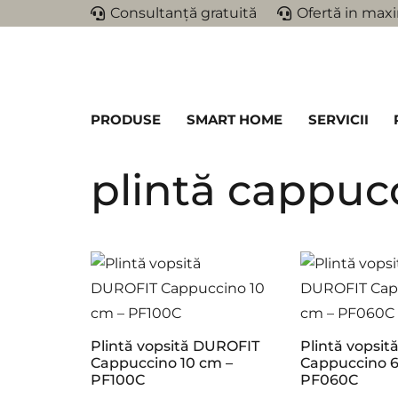
Consultanță gratuită
Ofertă in maxi
PRODUSE
SMART HOME
SERVICII
plintă cappuc
Plintă vopsită DUROFIT
Plintă vopsi
Cappuccino 10 cm –
Cappuccino 6
PF100C
PF060C