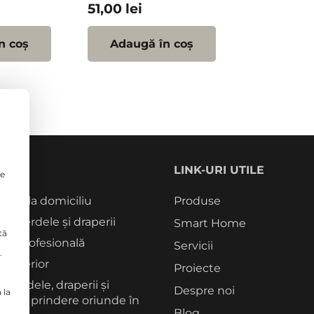
51,00
lei
n coș
Adaugă în coș
CII
LINK-URI UTILE
le
tori la domiciliu
Produse
rie perdele și draperii
Smart Home
tă
re profesională
Servicii
.
 interior
Proiecte
 perdele, draperii și
Despre noi
 la
me de prindere oriunde în
Blog