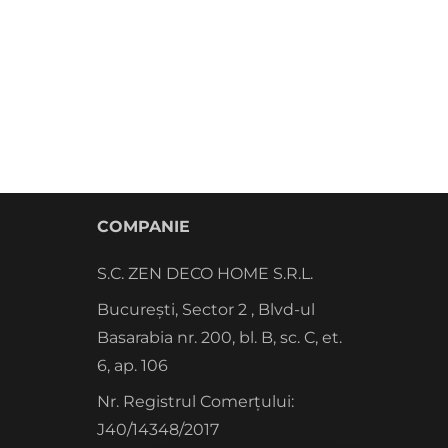
COMPANIE
S.C. ZEN DECO HOME S.R.L.
București, Sector 2 , Blvd-ul
Basarabia nr. 200, bl. B, sc. C, et.
6, ap. 106
Nr. Registrul Comerțului:
J40/14348/2017