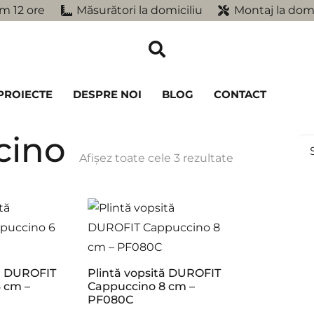
m 12 ore
Măsurători la domiciliu
Montaj la domi
PROIECTE
DESPRE NOI
BLOG
CONTACT
cino
Afișez toate cele 3 rezultate
tă DUROFIT
Plintă vopsită DUROFIT
 cm –
Cappuccino 8 cm –
PF080C