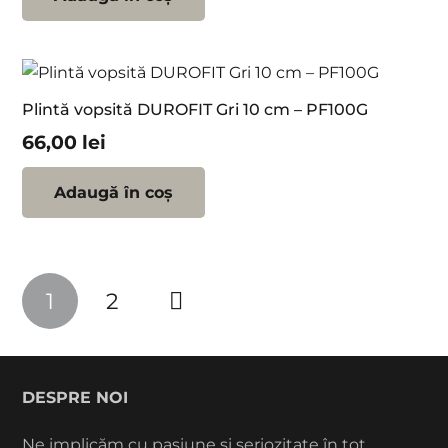
Plintă vopsită DUROFIT Gri 10 cm – PF100G
66,00
lei
Adaugă în coș
Paginație
1
2
articole
DESPRE NOI
Ne implicăm cu pasiune și seriozitate în tot