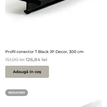
Profil conector T Black JP Decor, 300 cm
Prețul
Prețul
151,00
lei
126,84
lei
inițial
curent
a
este:
Adaugă în coș
fost:
126,84 lei.
151,00 lei.
REDUCERI!