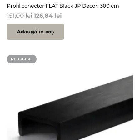
Profil conector FLAT Black JP Decor, 300 cm
Prețul
Prețul
151,00
lei
126,84
lei
inițial
curent
a
este:
Adaugă în coș
fost:
126,84 lei.
151,00 lei.
REDUCERI!