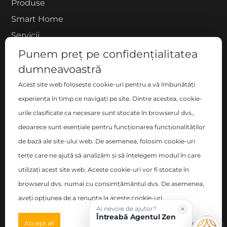
Produse
Smart Home
Servicii
Proiecte
Punem preț pe confidențialitatea
dumneavoastră
Despre noi
Blog
Acest site web folosește cookie-uri pentru a vă îmbunătăți
experiența în timp ce navigați pe site. Dintre acestea, cookie-
Contact
urile clasificate ca necesare sunt stocate în browserul dvs.,
COMPANIE
deoarece sunt esențiale pentru funcționarea funcționalităților
de bază ale site-ului web. De asemenea, folosim cookie-uri
S.C. ZEN DECO HOME S.R.L.
terțe care ne ajută să analizăm și să înțelegem modul în care
București, Sector 2 , Blvd-ul Basarabia nr. 200, bl. B,
utilizați acest site web. Aceste cookie-uri vor fi stocate în
sc. C, et. 6, ap. 106
browserul dvs. numai cu consimțământul dvs. De asemenea,
Nr. Registrul Comerțului: J40/14348/2017
aveți opțiunea de a renunța la aceste cookie-uri.
×
Ai nevoie de ajutor?
CUI: RO38096011
Întreabă Agentul Zen
Preferences
Accept all
Deny all