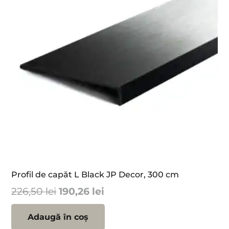
Profil de capăt L Black JP Decor, 300 cm
Prețul
Prețul
226,50
lei
190,26
lei
inițial
curent
a
este:
Adaugă în coș