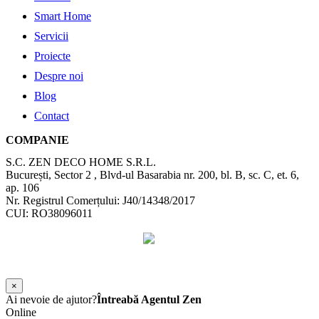
Smart Home
Servicii
Proiecte
Despre noi
Blog
Contact
COMPANIE
S.C. ZEN DECO HOME S.R.L.
București, Sector 2 , Blvd-ul Basarabia nr. 200, bl. B, sc. C, et. 6,
ap. 106
Nr. Registrul Comerțului: J40/14348/2017
CUI: RO38096011
©
2026
Zen Interior.
Web Design by
WebSketch Agency
×
Ai nevoie de ajutor?
Întreabă Agentul Zen
Online