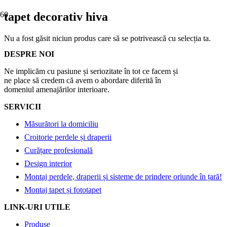
tapet decorativ hiva
Nu a fost găsit niciun produs care să se potrivească cu selecția ta.
DESPRE NOI
Ne implicăm cu pasiune și seriozitate în tot ce facem și
ne place să credem că avem o abordare diferită în
domeniul amenajărilor interioare.
SERVICII
Măsurători la domiciliu
Croitorie perdele și draperii
Curățare profesională
Design interior
Montaj perdele, draperii și sisteme de prindere oriunde în țară!
Montaj tapet și fototapet
LINK-URI UTILE
Produse