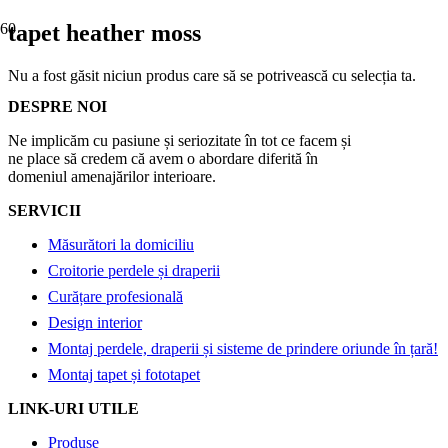
tapet heather moss
Nu a fost găsit niciun produs care să se potrivească cu selecția ta.
DESPRE NOI
Ne implicăm cu pasiune și seriozitate în tot ce facem și
ne place să credem că avem o abordare diferită în
domeniul amenajărilor interioare.
SERVICII
Măsurători la domiciliu
Croitorie perdele și draperii
Curățare profesională
Design interior
Montaj perdele, draperii și sisteme de prindere oriunde în țară!
Montaj tapet și fototapet
LINK-URI UTILE
Produse