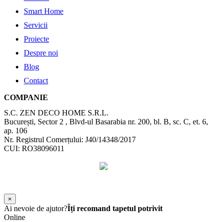
Smart Home
Servicii
Proiecte
Despre noi
Blog
Contact
COMPANIE
S.C. ZEN DECO HOME S.R.L.
București, Sector 2 , Blvd-ul Basarabia nr. 200, bl. B, sc. C, et. 6,
ap. 106
Nr. Registrul Comerțului: J40/14348/2017
CUI: RO38096011
©
2026
Zen Interior.
Web Design by
WebSketch Agency
×
Ai nevoie de ajutor?
Îți recomand tapetul potrivit
Online