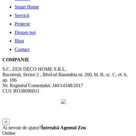
Smart Home
Servicii
Proiecte
Despre noi
Blog
Contact
COMPANIE
S.C. ZEN DECO HOME S.R.L.
București, Sector 2 , Blvd-ul Basarabia nr. 200, bl. B, sc. C, et. 6,
ap. 106
Nr. Registrul Comerțului: J40/14348/2017
CUI: RO38096011
©
2026
Zen Interior.
Web Design by
WebSketch Agency
×
Ai nevoie de ajutor?
Întreabă Agentul Zen
Online