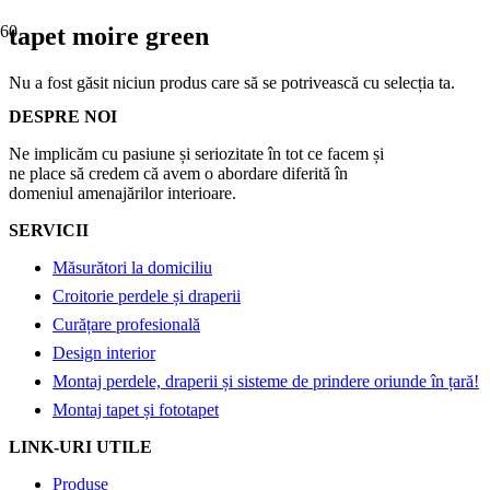
tapet moire green
Nu a fost găsit niciun produs care să se potrivească cu selecția ta.
DESPRE NOI
Ne implicăm cu pasiune și seriozitate în tot ce facem și
ne place să credem că avem o abordare diferită în
domeniul amenajărilor interioare.
SERVICII
Măsurători la domiciliu
Croitorie perdele și draperii
Curățare profesională
Design interior
Montaj perdele, draperii și sisteme de prindere oriunde în țară!
Montaj tapet și fototapet
LINK-URI UTILE
Produse