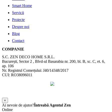
Smart Home
Servicii
Proiecte
Despre noi
Blog
Contact
COMPANIE
S.C. ZEN DECO HOME S.R.L.
București, Sector 2 , Blvd-ul Basarabia nr. 200, bl. B, sc. C, et. 6,
ap. 106
Nr. Registrul Comerțului: J40/14348/2017
CUI: RO38096011
©
2026
Zen Interior.
Web Design by
WebSketch Agency
×
Ai nevoie de ajutor?
Întreabă Agentul Zen
Online