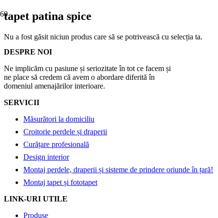
tapet patina spice
Nu a fost găsit niciun produs care să se potrivească cu selecția ta.
DESPRE NOI
Ne implicăm cu pasiune și seriozitate în tot ce facem și
ne place să credem că avem o abordare diferită în
domeniul amenajărilor interioare.
SERVICII
Măsurători la domiciliu
Croitorie perdele și draperii
Curățare profesională
Design interior
Montaj perdele, draperii și sisteme de prindere oriunde în țară!
Montaj tapet și fototapet
LINK-URI UTILE
Produse