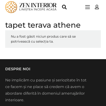
tapet terava athene
Nu a fost găsit niciun produs care să se
potrivească cu selecția ta.
DESPRE NOI
Ne implicăm cu pasiune și seriozitate în tot
ce facem și ne place să credem că avem o
abordare diferită în domeniul amenajărilor
interioare.