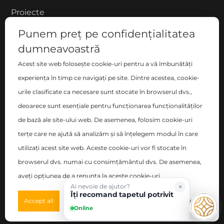
Proiecte
Despre noi
Punem preț pe confidențialitatea
Blog
dumneavoastră
Contact
Acest site web folosește cookie-uri pentru a vă îmbunătăți
COMPANIE
experiența în timp ce navigați pe site. Dintre acestea, cookie-
urile clasificate ca necesare sunt stocate în browserul dvs.,
S.C. ZEN DECO HOME S.R.L.
deoarece sunt esențiale pentru funcționarea funcționalităților
București, Sector 2 , Blvd-ul Basarabia nr. 200, bl. B,
de bază ale site-ului web. De asemenea, folosim cookie-uri
sc. C, et. 6, ap. 106
terțe care ne ajută să analizăm și să înțelegem modul în care
utilizați acest site web. Aceste cookie-uri vor fi stocate în
Nr. Registrul Comerțului: J40/14348/2017
browserul dvs. numai cu consimțământul dvs. De asemenea,
CUI: RO38096011
aveți opțiunea de a renunța la aceste cookie-uri.
×
Ai nevoie de ajutor?
©
2026
Zen Interior.
Îți recomand tapetul potrivit
Preferences
Accept all
Deny all
Online
Web Design by
WebSketch Agency